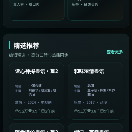
真人秀 · 脱口秀
新番 · 经典长篇
精选推荐
查看更多
编辑精选 · 高分口碑与热播同步
1:54:36
2:08:51
中国台湾
韩国
精选
精选
读心神探粤语·篇2
和味浓情粤语
中国台湾
韩国
地区
地区
刘德华 / 周润发 / 周
章子怡 / 黄渤 / 刘亦
主演
主演
迅 等
菲 等
爱情
·
2024
·
电视剧
犯罪
·
2017
·
动漫
9.2万
3.9千
2年前
9.1万
3.8千
9年前
2:05:21
1:06:37
韩国
中国香港
精选
精选
隔世追凶粤语·篇2
闭门一家亲粤语