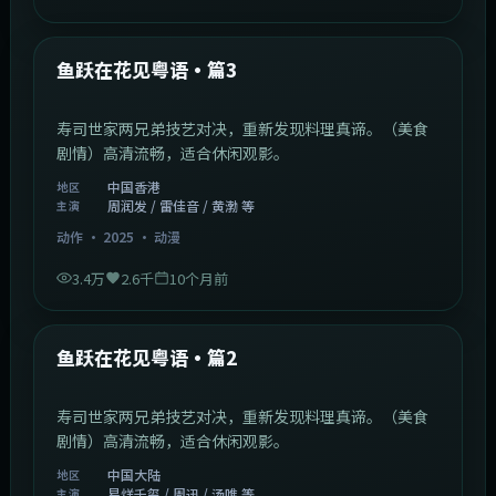
1:02:40
中国香港
最新
鱼跃在花见粤语·篇3
寿司世家两兄弟技艺对决，重新发现料理真谛。（美食
剧情）高清流畅，适合休闲观影。
中国香港
地区
周润发 / 雷佳音 / 黄渤 等
主演
动作
·
2025
·
动漫
3.4万
2.6千
10个月前
1:09:53
中国大陆
最新
鱼跃在花见粤语·篇2
寿司世家两兄弟技艺对决，重新发现料理真谛。（美食
剧情）高清流畅，适合休闲观影。
中国大陆
地区
易烊千玺 / 周迅 / 汤唯 等
主演