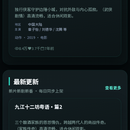
独行侠客守护边陲小城，对抗外敌与内心孤寂。（武侠
剧情）高清流畅，适合休闲观影。
中国大陆
地区
章子怡 / 刘德华 / 沈腾 等
主演
动作
·
2019
·
电影
8.4万
3.7千
7年前
最新更新
查看更多
新片新剧新番 · 每日同步上架
1:20:26
中国大陆
最新
九江十二坊粤语·篇2
三个酿酒家族的恩怨情仇，跨越两代人的商战传奇。
（家族传奇）高清流畅，适合休闲观影。