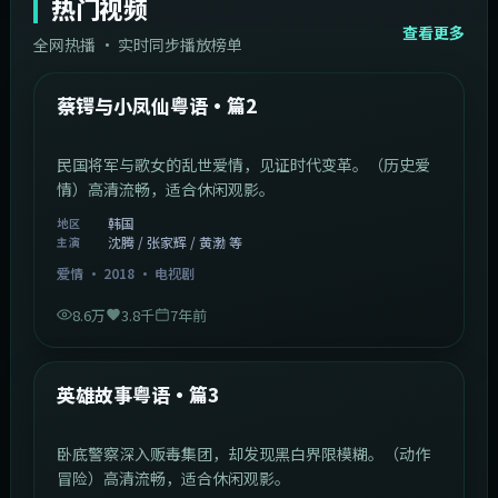
热门视频
查看更多
全网热播 · 实时同步播放榜单
44:14
韩国
热门
蔡锷与小凤仙粤语·篇2
民国将军与歌女的乱世爱情，见证时代变革。（历史爱
情）高清流畅，适合休闲观影。
韩国
地区
沈腾 / 张家辉 / 黄渤 等
主演
爱情
·
2018
·
电视剧
8.6万
3.8千
7年前
2:09:45
中国香港
热门
英雄故事粤语·篇3
卧底警察深入贩毒集团，却发现黑白界限模糊。（动作
冒险）高清流畅，适合休闲观影。