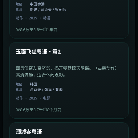
中国香港
地区
周迅 / 佘诗曼 / 梁朝伟
主演
动作
·
2025
·
动漫
8.6万
3.8千
1年前
2:13:08
韩国
热门
玉面飞狐粤语·篇2
面具侠盗劫富济贫，揭开朝廷惊天阴谋。（古装动作）
高清流畅，适合休闲观影。
韩国
地区
佘诗曼 / 张译 / 黄渤
主演
动作
·
2025
·
电影
8.6万
3.7千
8个月前
1:11:10
中国大陆
热门
孤城客粤语