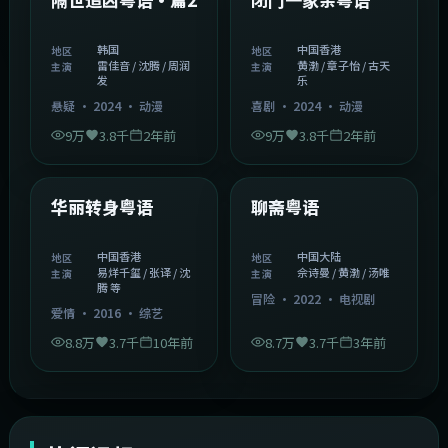
韩国
中国香港
地区
地区
雷佳音 / 沈腾 / 周润
黄渤 / 章子怡 / 古天
主演
主演
发
乐
悬疑
·
2024
·
动漫
喜剧
·
2024
·
动漫
9万
3.8千
2年前
9万
3.8千
2年前
1:27:50
2:02:43
中国香港
中国大陆
精选
精选
华丽转身粤语
聊斋粤语
中国香港
中国大陆
地区
地区
易烊千玺 / 张译 / 沈
佘诗曼 / 黄渤 / 汤唯
主演
主演
腾 等
冒险
·
2022
·
电视剧
爱情
·
2016
·
综艺
8.8万
3.7千
10年前
8.7万
3.7千
3年前