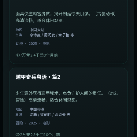
面具侠盗劫富济贫，揭开朝廷惊天阴谋。（古装动作）
高清流畅，适合休闲观影。
中国大陆
地区
佘诗曼 / 周润发 / 章子怡 等
主演
动漫
·
2025
·
电影
7万
3.4千
9个月前
1:10:21
中国香港
最新
遁甲奇兵粤语·篇2
少年意外获得遁甲秘术，肩负守护人间的重任。（奇幻
冒险）高清流畅，适合休闲观影。
中国香港
地区
沈腾 / 梁朝伟 / 佘诗曼 等
主演
冒险
·
2025
·
电影
2万
2.3千
10个月前