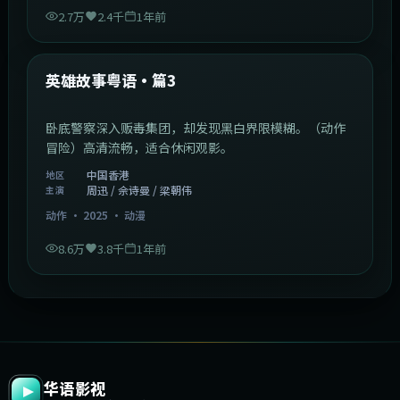
2.7万
2.4千
1年前
2:09:45
中国香港
最新
英雄故事粤语·篇3
卧底警察深入贩毒集团，却发现黑白界限模糊。（动作
冒险）高清流畅，适合休闲观影。
中国香港
地区
周迅 / 佘诗曼 / 梁朝伟
主演
动作
·
2025
·
动漫
8.6万
3.8千
1年前
华语影视