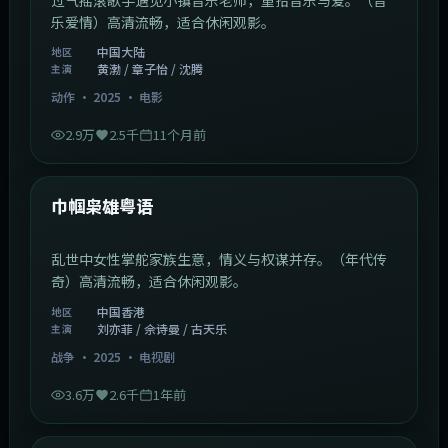
乐爱情）高清流畅，适合休闲观影。
中国大陆
地区
黄渤 / 章子怡 / 沈腾
主演
动作
·
2025
·
电影
2.9万
2.5千
11个月前
1:29:59
中国香港
最新
巾帼枭雄粤语
乱世中女性掌舵家族生意，情义与权谋并存。（年代传
奇）高清流畅，适合休闲观影。
中国香港
地区
刘亦菲 / 佘诗曼 / 古天乐
主演
战争
·
2025
·
电视剧
3.6万
2.6千
1年前
2:01:03
韩国