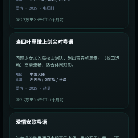
爱情
·
2025
·
电视剧
2.7万
2.4千
10个月前
1:23:05
中国大陆
最新
当四叶草碰上剑尖时粤语
问题少女加入高校击剑队，划出青春新篇章。（校园运
动）高清流畅，适合休闲观影。
中国大陆
地区
古天乐 / 张家辉 / 张译
主演
爱情
·
2025
·
动漫
7.2万
3.4千
11个月前
1:46:58
中国大陆
最新
爱情安歌粤语
过气摇滚歌手遇见小镇音乐老师，重拾音乐与爱。（音