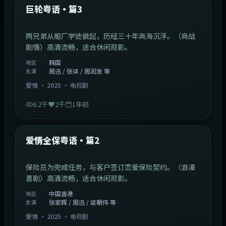
最新
巨轮粤语·篇3
两兄弟从船厂学徒做起，历经三十年商海沉浮。（商战
剧情）高清流畅，适合休闲观影。
韩国
地区
周迅 / 张译 / 周润发 等
主演
爱情
·
2025
·
电视剧
6.2千
2千
1年前
47:04
中国香港
最新
爱情全保粤语·篇2
保险员为完成任务，与客户签订恋爱保险契约。（浪漫
喜剧）高清流畅，适合休闲观影。
中国香港
地区
张家辉 / 周迅 / 梁朝伟 等
主演
爱情
·
2025
·
电视剧