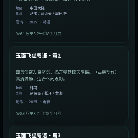
中国大陆
地区
汤唯 / 佘诗曼 / 周迅 等
主演
爱情
·
2025
·
动漫
6.1万
3.2千
8个月前
2:13:08
韩国
最新
玉面飞狐粤语·篇2
面具侠盗劫富济贫，揭开朝廷惊天阴谋。（古装动作）
高清流畅，适合休闲观影。
韩国
地区
佘诗曼 / 张译 / 黄渤
主演
动作
·
2025
·
电影
8.6万
3.7千
8个月前
1:07:39
中国大陆
最新
玉面飞狐粤语·篇3