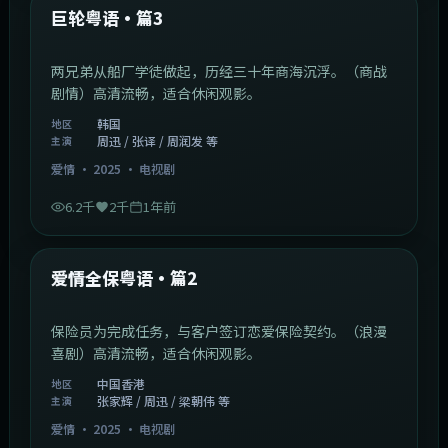
最新
巨轮粤语·篇3
两兄弟从船厂学徒做起，历经三十年商海沉浮。（商战
剧情）高清流畅，适合休闲观影。
韩国
地区
周迅 / 张译 / 周润发 等
主演
爱情
·
2025
·
电视剧
6.2千
2千
1年前
47:04
中国香港
最新
爱情全保粤语·篇2
保险员为完成任务，与客户签订恋爱保险契约。（浪漫
喜剧）高清流畅，适合休闲观影。
中国香港
地区
张家辉 / 周迅 / 梁朝伟 等
主演
爱情
·
2025
·
电视剧