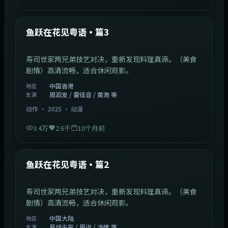
1:02:40
中国香港
最新
鱼跃在花见粤语·篇3
寿司世家两兄弟技艺对决，重新发现料理真谛。（美食
剧情）高清流畅，适合休闲观影。
中国香港
地区
周润发 / 雷佳音 / 黄渤 等
主演
动作
·
2025
·
动漫
3.4万
2.6千
10个月前
1:09:53
中国大陆
最新
鱼跃在花见粤语·篇2
寿司世家两兄弟技艺对决，重新发现料理真谛。（美食
剧情）高清流畅，适合休闲观影。
中国大陆
地区
易烊千玺 / 周迅 / 汤唯 等
主演