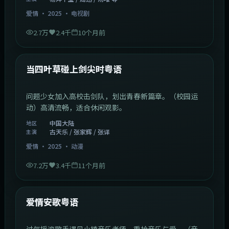
爱情
·
2025
·
电视剧
2.7万
2.4千
10个月前
1:23:05
中国大陆
最新
当四叶草碰上剑尖时粤语
问题少女加入高校击剑队，划出青春新篇章。（校园运
动）高清流畅，适合休闲观影。
中国大陆
地区
古天乐 / 张家辉 / 张译
主演
爱情
·
2025
·
动漫
7.2万
3.4千
11个月前
1:46:58
中国大陆
最新
爱情安歌粤语
过气摇滚歌手遇见小镇音乐老师，重拾音乐与爱。（音