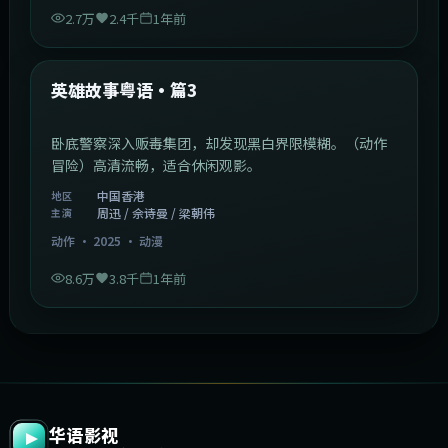
2.7万
2.4千
1年前
2:09:45
中国香港
最新
英雄故事粤语·篇3
卧底警察深入贩毒集团，却发现黑白界限模糊。（动作
冒险）高清流畅，适合休闲观影。
中国香港
地区
周迅 / 佘诗曼 / 梁朝伟
主演
动作
·
2025
·
动漫
8.6万
3.8千
1年前
华语影视