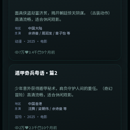
面具侠盗劫富济贫，揭开朝廷惊天阴谋。（古装动作）
高清流畅，适合休闲观影。
中国大陆
地区
佘诗曼 / 周润发 / 章子怡 等
主演
动漫
·
2025
·
电影
7万
3.4千
9个月前
1:10:21
中国香港
最新
遁甲奇兵粤语·篇2
少年意外获得遁甲秘术，肩负守护人间的重任。（奇幻
冒险）高清流畅，适合休闲观影。
中国香港
地区
沈腾 / 梁朝伟 / 佘诗曼 等
主演
冒险
·
2025
·
电影
2万
2.3千
10个月前