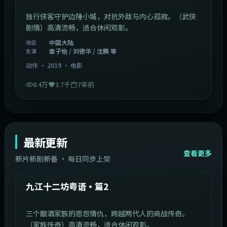
独行侠客守护边陲小城，对抗外敌与内心孤寂。（武侠
剧情）高清流畅，适合休闲观影。
中国大陆
地区
章子怡 / 刘德华 / 沈腾 等
主演
动作
·
2019
·
电影
8.4万
3.7千
7年前
最新更新
查看更多
新片新剧新番 · 每日同步上架
1:20:26
中国大陆
最新
九江十二坊粤语·篇2
三个酿酒家族的恩怨情仇，跨越两代人的商战传奇。
（家族传奇）高清流畅，适合休闲观影。