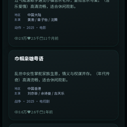
乐爱情）高清流畅，适合休闲观影。
中国大陆
地区
黄渤 / 章子怡 / 沈腾
主演
动作
·
2025
·
电影
2.9万
2.5千
11个月前
1:29:59
中国香港
最新
巾帼枭雄粤语
乱世中女性掌舵家族生意，情义与权谋并存。（年代传
奇）高清流畅，适合休闲观影。
中国香港
地区
刘亦菲 / 佘诗曼 / 古天乐
主演
战争
·
2025
·
电视剧
3.6万
2.6千
1年前
2:01:03
韩国