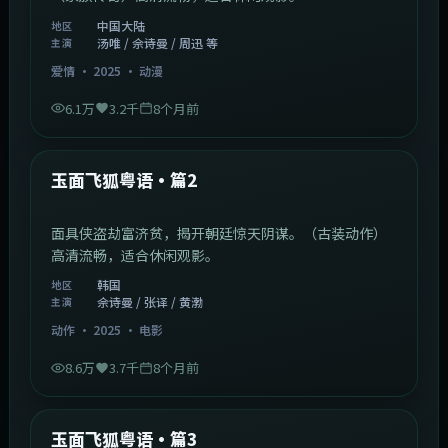
中国大陆
地区
汤唯 / 佘诗曼 / 周迅 等
主演
爱情
·
2025
·
动漫
6.1万
3.2千
8个月前
2:13:08
韩国
最新
玉面飞狐粤语·篇2
面具侠盗劫富济贫，揭开朝廷惊天阴谋。（古装动作）
高清流畅，适合休闲观影。
韩国
地区
佘诗曼 / 张译 / 黄渤
主演
动作
·
2025
·
电影
8.6万
3.7千
8个月前
1:07:39
中国大陆
最新
玉面飞狐粤语·篇3