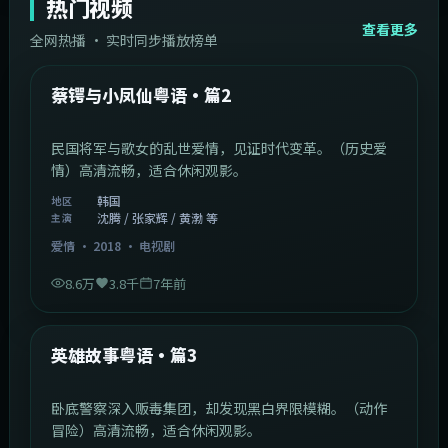
热门视频
查看更多
全网热播 · 实时同步播放榜单
44:14
韩国
热门
蔡锷与小凤仙粤语·篇2
民国将军与歌女的乱世爱情，见证时代变革。（历史爱
情）高清流畅，适合休闲观影。
韩国
地区
沈腾 / 张家辉 / 黄渤 等
主演
爱情
·
2018
·
电视剧
8.6万
3.8千
7年前
2:09:45
中国香港
热门
英雄故事粤语·篇3
卧底警察深入贩毒集团，却发现黑白界限模糊。（动作
冒险）高清流畅，适合休闲观影。