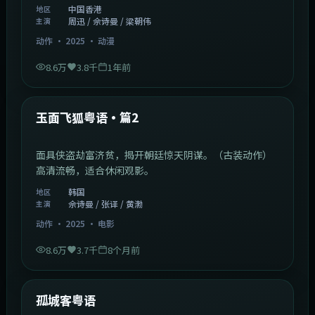
中国香港
地区
周迅 / 佘诗曼 / 梁朝伟
主演
动作
·
2025
·
动漫
8.6万
3.8千
1年前
2:13:08
韩国
热门
玉面飞狐粤语·篇2
面具侠盗劫富济贫，揭开朝廷惊天阴谋。（古装动作）
高清流畅，适合休闲观影。
韩国
地区
佘诗曼 / 张译 / 黄渤
主演
动作
·
2025
·
电影
8.6万
3.7千
8个月前
1:11:10
中国大陆
热门
孤城客粤语