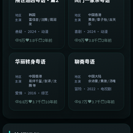
韩国
中国香港
地区
地区
雷佳音 / 沈腾 / 周润
黄渤 / 章子怡 / 古天
主演
主演
发
乐
悬疑
·
2024
·
动漫
喜剧
·
2024
·
动漫
9万
3.8千
2年前
9万
3.8千
2年前
1:27:50
2:02:43
中国香港
中国大陆
精选
精选
华丽转身粤语
聊斋粤语
中国香港
中国大陆
地区
地区
易烊千玺 / 张译 / 沈
佘诗曼 / 黄渤 / 汤唯
主演
主演
腾 等
冒险
·
2022
·
电视剧
爱情
·
2016
·
综艺
8.8万
3.7千
10年前
8.7万
3.7千
3年前