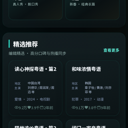
真人秀 · 脱口秀
新番 · 经典长篇
精选推荐
查看更多
编辑精选 · 高分口碑与热播同步
1:54:36
2:08:51
中国台湾
韩国
精选
精选
读心神探粤语·篇2
和味浓情粤语
中国台湾
韩国
地区
地区
刘德华 / 周润发 / 周
章子怡 / 黄渤 / 刘亦
主演
主演
迅 等
菲 等
爱情
·
2024
·
电视剧
犯罪
·
2017
·
动漫
9.2万
3.9千
2年前
9.1万
3.8千
9年前
2:05:21
1:06:37
韩国
中国香港
精选
精选
隔世追凶粤语·篇2
闭门一家亲粤语