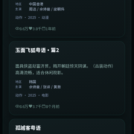
中国香港
地区
周迅 / 佘诗曼 / 梁朝伟
主演
动作
·
2025
·
动漫
8.6万
3.8千
1年前
2:13:08
韩国
热门
玉面飞狐粤语·篇2
面具侠盗劫富济贫，揭开朝廷惊天阴谋。（古装动作）
高清流畅，适合休闲观影。
韩国
地区
佘诗曼 / 张译 / 黄渤
主演
动作
·
2025
·
电影
8.6万
3.7千
8个月前
1:11:10
中国大陆
热门
孤城客粤语