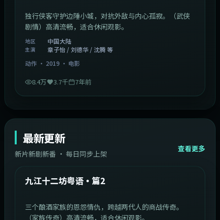
独行侠客守护边陲小城，对抗外敌与内心孤寂。（武侠
剧情）高清流畅，适合休闲观影。
中国大陆
地区
章子怡 / 刘德华 / 沈腾 等
主演
动作
·
2019
·
电影
8.4万
3.7千
7年前
最新更新
查看更多
新片新剧新番 · 每日同步上架
1:20:26
中国大陆
最新
九江十二坊粤语·篇2
三个酿酒家族的恩怨情仇，跨越两代人的商战传奇。
（家族传奇）高清流畅，适合休闲观影。