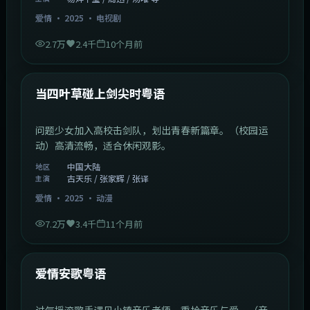
爱情
·
2025
·
电视剧
2.7万
2.4千
10个月前
1:23:05
中国大陆
最新
当四叶草碰上剑尖时粤语
问题少女加入高校击剑队，划出青春新篇章。（校园运
动）高清流畅，适合休闲观影。
中国大陆
地区
古天乐 / 张家辉 / 张译
主演
爱情
·
2025
·
动漫
7.2万
3.4千
11个月前
1:46:58
中国大陆
最新
爱情安歌粤语
过气摇滚歌手遇见小镇音乐老师，重拾音乐与爱。（音