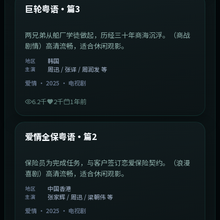
最新
巨轮粤语·篇3
两兄弟从船厂学徒做起，历经三十年商海沉浮。（商战
剧情）高清流畅，适合休闲观影。
韩国
地区
周迅 / 张译 / 周润发 等
主演
爱情
·
2025
·
电视剧
6.2千
2千
1年前
47:04
中国香港
最新
爱情全保粤语·篇2
保险员为完成任务，与客户签订恋爱保险契约。（浪漫
喜剧）高清流畅，适合休闲观影。
中国香港
地区
张家辉 / 周迅 / 梁朝伟 等
主演
爱情
·
2025
·
电视剧