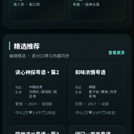
真人秀 · 脱口秀
新番 · 经典长篇
精选推荐
查看更多
编辑精选 · 高分口碑与热播同步
1:54:36
2:08:51
中国台湾
韩国
精选
精选
读心神探粤语·篇2
和味浓情粤语
中国台湾
韩国
地区
地区
刘德华 / 周润发 / 周
章子怡 / 黄渤 / 刘亦
主演
主演
迅 等
菲 等
爱情
·
2024
·
电视剧
犯罪
·
2017
·
动漫
9.2万
3.9千
2年前
9.1万
3.8千
9年前
2:05:21
1:06:37
韩国
中国香港
精选
精选
隔世追凶粤语·篇2
闭门一家亲粤语