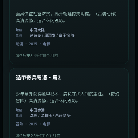
面具侠盗劫富济贫，揭开朝廷惊天阴谋。（古装动作）
高清流畅，适合休闲观影。
中国大陆
地区
佘诗曼 / 周润发 / 章子怡 等
主演
动漫
·
2025
·
电影
7万
3.4千
9个月前
1:10:21
中国香港
最新
遁甲奇兵粤语·篇2
少年意外获得遁甲秘术，肩负守护人间的重任。（奇幻
冒险）高清流畅，适合休闲观影。
中国香港
地区
沈腾 / 梁朝伟 / 佘诗曼 等
主演
冒险
·
2025
·
电影
2万
2.3千
10个月前