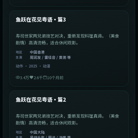
1:02:40
中国香港
最新
鱼跃在花见粤语·篇3
寿司世家两兄弟技艺对决，重新发现料理真谛。（美食
剧情）高清流畅，适合休闲观影。
中国香港
地区
周润发 / 雷佳音 / 黄渤 等
主演
动作
·
2025
·
动漫
3.4万
2.6千
10个月前
1:09:53
中国大陆
最新
鱼跃在花见粤语·篇2
寿司世家两兄弟技艺对决，重新发现料理真谛。（美食
剧情）高清流畅，适合休闲观影。
中国大陆
地区
易烊千玺 / 周迅 / 汤唯 等
主演