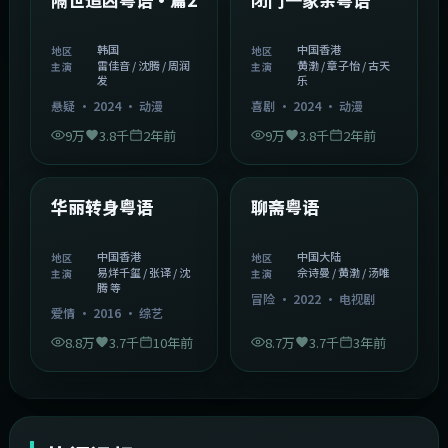
韩国
中国香港
地区
地区
雷佳音 / 沈腾 / 周润
黄渤 / 章子怡 / 古天
主演
主演
发
乐
悬疑
·
2024
·
动漫
喜剧
·
2024
·
动漫
9万
3.8千
2年前
9万
3.8千
2年前
1:27:50
2:02:43
中国香港
中国大陆
精选
精选
华丽转身粤语
聊斋粤语
中国香港
中国大陆
地区
地区
易烊千玺 / 张译 / 沈
佘诗曼 / 黄渤 / 汤唯
主演
主演
腾 等
冒险
·
2022
·
电视剧
爱情
·
2016
·
综艺
8.8万
3.7千
10年前
8.7万
3.7千
3年前