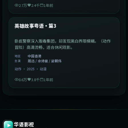
2.7万
2.4千
1年前
2:09:45
中国香港
最新
英雄故事粤语·篇3
卧底警察深入贩毒集团，却发现黑白界限模糊。（动作
冒险）高清流畅，适合休闲观影。
中国香港
地区
周迅 / 佘诗曼 / 梁朝伟
主演
动作
·
2025
·
动漫
8.6万
3.8千
1年前
华语影视