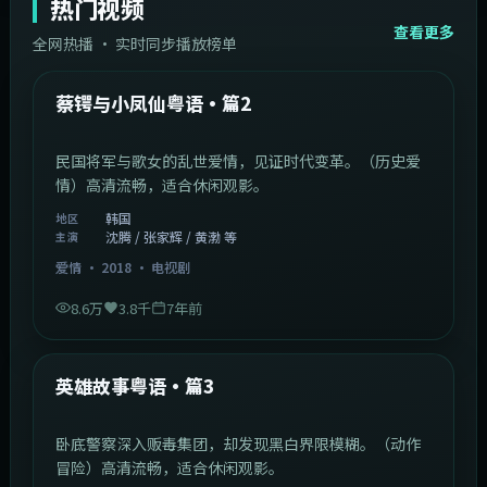
热门视频
查看更多
全网热播 · 实时同步播放榜单
44:14
韩国
热门
蔡锷与小凤仙粤语·篇2
民国将军与歌女的乱世爱情，见证时代变革。（历史爱
情）高清流畅，适合休闲观影。
韩国
地区
沈腾 / 张家辉 / 黄渤 等
主演
爱情
·
2018
·
电视剧
8.6万
3.8千
7年前
2:09:45
中国香港
热门
英雄故事粤语·篇3
卧底警察深入贩毒集团，却发现黑白界限模糊。（动作
冒险）高清流畅，适合休闲观影。