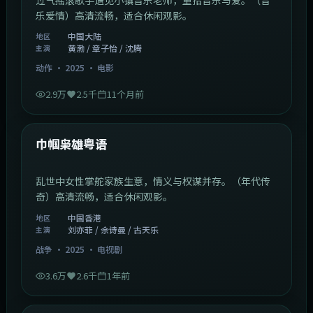
乐爱情）高清流畅，适合休闲观影。
中国大陆
地区
黄渤 / 章子怡 / 沈腾
主演
动作
·
2025
·
电影
2.9万
2.5千
11个月前
1:29:59
中国香港
最新
巾帼枭雄粤语
乱世中女性掌舵家族生意，情义与权谋并存。（年代传
奇）高清流畅，适合休闲观影。
中国香港
地区
刘亦菲 / 佘诗曼 / 古天乐
主演
战争
·
2025
·
电视剧
3.6万
2.6千
1年前
2:01:03
韩国