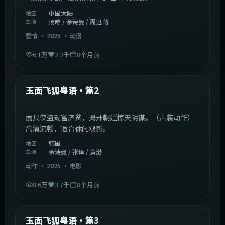
中国大陆
地区
汤唯 / 佘诗曼 / 周迅 等
主演
爱情
·
2025
·
动漫
6.1万
3.2千
8个月前
2:13:08
韩国
最新
玉面飞狐粤语·篇2
面具侠盗劫富济贫，揭开朝廷惊天阴谋。（古装动作）
高清流畅，适合休闲观影。
韩国
地区
佘诗曼 / 张译 / 黄渤
主演
动作
·
2025
·
电影
8.6万
3.7千
8个月前
1:07:39
中国大陆
最新
玉面飞狐粤语·篇3