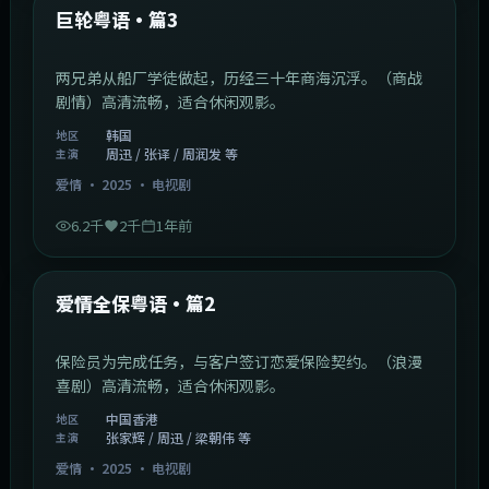
最新
巨轮粤语·篇3
两兄弟从船厂学徒做起，历经三十年商海沉浮。（商战
剧情）高清流畅，适合休闲观影。
韩国
地区
周迅 / 张译 / 周润发 等
主演
爱情
·
2025
·
电视剧
6.2千
2千
1年前
47:04
中国香港
最新
爱情全保粤语·篇2
保险员为完成任务，与客户签订恋爱保险契约。（浪漫
喜剧）高清流畅，适合休闲观影。
中国香港
地区
张家辉 / 周迅 / 梁朝伟 等
主演
爱情
·
2025
·
电视剧