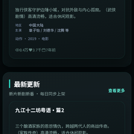
独行侠客守护边陲小城，对抗外敌与内心孤寂。（武侠
剧情）高清流畅，适合休闲观影。
中国大陆
地区
章子怡 / 刘德华 / 沈腾 等
主演
动作
·
2019
·
电影
8.4万
3.7千
7年前
最新更新
查看更多
新片新剧新番 · 每日同步上架
1:20:26
中国大陆
最新
九江十二坊粤语·篇2
三个酿酒家族的恩怨情仇，跨越两代人的商战传奇。
（家族传奇）高清流畅，适合休闲观影。