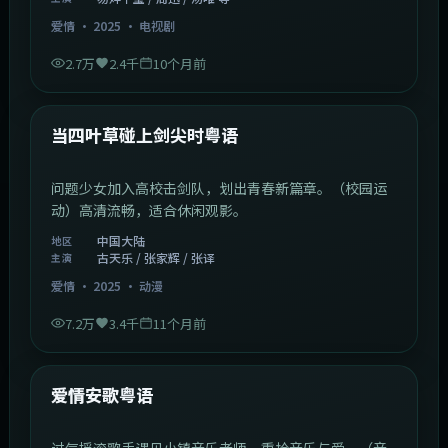
爱情
·
2025
·
电视剧
2.7万
2.4千
10个月前
1:23:05
中国大陆
最新
当四叶草碰上剑尖时粤语
问题少女加入高校击剑队，划出青春新篇章。（校园运
动）高清流畅，适合休闲观影。
中国大陆
地区
古天乐 / 张家辉 / 张译
主演
爱情
·
2025
·
动漫
7.2万
3.4千
11个月前
1:46:58
中国大陆
最新
爱情安歌粤语
过气摇滚歌手遇见小镇音乐老师，重拾音乐与爱。（音