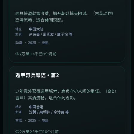
面具侠盗劫富济贫，揭开朝廷惊天阴谋。（古装动作）
高清流畅，适合休闲观影。
中国大陆
地区
佘诗曼 / 周润发 / 章子怡 等
主演
动漫
·
2025
·
电影
7万
3.4千
9个月前
1:10:21
中国香港
最新
遁甲奇兵粤语·篇2
少年意外获得遁甲秘术，肩负守护人间的重任。（奇幻
冒险）高清流畅，适合休闲观影。
中国香港
地区
沈腾 / 梁朝伟 / 佘诗曼 等
主演
冒险
·
2025
·
电影
2万
2.3千
10个月前