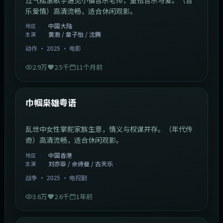
乐爱情）高清流畅，适合休闲观影。
中国大陆
地区
黄渤 / 章子怡 / 沈腾
主演
动作
·
2025
·
电影
2.9万
2.5千
11个月前
1:29:59
中国香港
最新
巾帼枭雄粤语
乱世中女性掌舵家族生意，情义与权谋并存。（年代传
奇）高清流畅，适合休闲观影。
中国香港
地区
刘亦菲 / 佘诗曼 / 古天乐
主演
战争
·
2025
·
电视剧
3.6万
2.6千
1年前
2:01:03
韩国