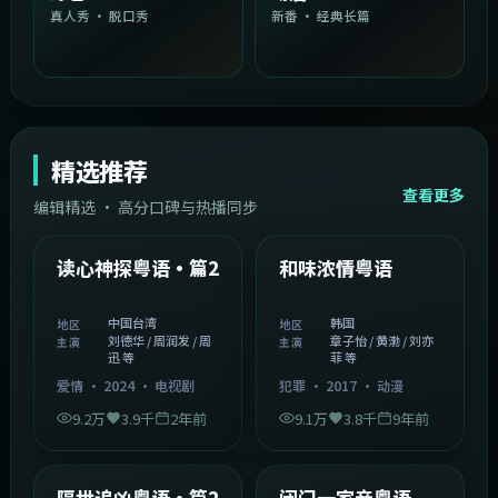
真人秀 · 脱口秀
新番 · 经典长篇
精选推荐
查看更多
编辑精选 · 高分口碑与热播同步
1:54:36
2:08:51
中国台湾
韩国
精选
精选
读心神探粤语·篇2
和味浓情粤语
中国台湾
韩国
地区
地区
刘德华 / 周润发 / 周
章子怡 / 黄渤 / 刘亦
主演
主演
迅 等
菲 等
爱情
·
2024
·
电视剧
犯罪
·
2017
·
动漫
9.2万
3.9千
2年前
9.1万
3.8千
9年前
2:05:21
1:06:37
韩国
中国香港
精选
精选
隔世追凶粤语·篇2
闭门一家亲粤语