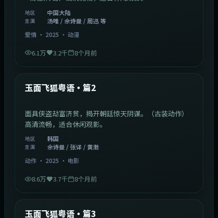
中国大陆
地区
汤唯 / 佘诗曼 / 周迅 等
主演
爱情
·
2025
·
动漫
6.1万
3.2千
8个月前
2:13:08
韩国
最新
玉面飞狐粤语·篇2
面具侠盗劫富济贫，揭开朝廷惊天阴谋。（古装动作）
高清流畅，适合休闲观影。
韩国
地区
佘诗曼 / 张译 / 黄渤
主演
动作
·
2025
·
电影
8.6万
3.7千
8个月前
1:07:39
中国大陆
最新
玉面飞狐粤语·篇3