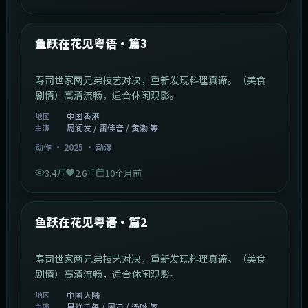
1:02:40
中国香港
最新
鱼跃在花见粤语·篇3
寿司世家两兄弟技艺对决，重新发现料理真谛。（美食
剧情）高清流畅，适合休闲观影。
中国香港
地区
周润发 / 雷佳音 / 黄渤 等
主演
动作
·
2025
·
动漫
3.4万
2.6千
10个月前
1:09:53
中国大陆
最新
鱼跃在花见粤语·篇2
寿司世家两兄弟技艺对决，重新发现料理真谛。（美食
剧情）高清流畅，适合休闲观影。
中国大陆
地区
易烊千玺 / 周迅 / 汤唯 等
主演