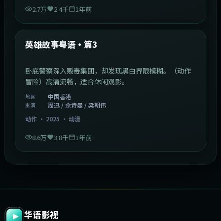
2.7万
2.4千
1年前
2:09:45
中国香港
最新
英雄故事粤语·篇3
卧底警察深入贩毒集团，却发现黑白界限模糊。（动作
冒险）高清流畅，适合休闲观影。
中国香港
地区
周迅 / 佘诗曼 / 梁朝伟
主演
动作
·
2025
·
动漫
8.6万
3.8千
1年前
华语影视