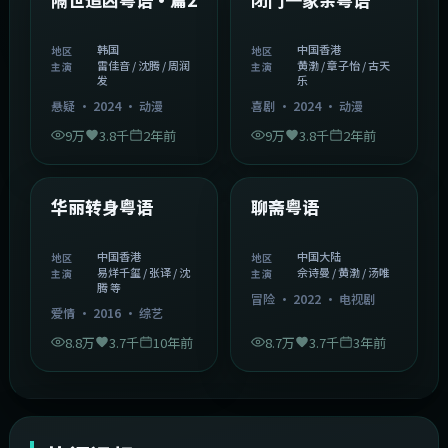
韩国
中国香港
地区
地区
雷佳音 / 沈腾 / 周润
黄渤 / 章子怡 / 古天
主演
主演
发
乐
悬疑
·
2024
·
动漫
喜剧
·
2024
·
动漫
9万
3.8千
2年前
9万
3.8千
2年前
1:27:50
2:02:43
中国香港
中国大陆
精选
精选
华丽转身粤语
聊斋粤语
中国香港
中国大陆
地区
地区
易烊千玺 / 张译 / 沈
佘诗曼 / 黄渤 / 汤唯
主演
主演
腾 等
冒险
·
2022
·
电视剧
爱情
·
2016
·
综艺
8.8万
3.7千
10年前
8.7万
3.7千
3年前