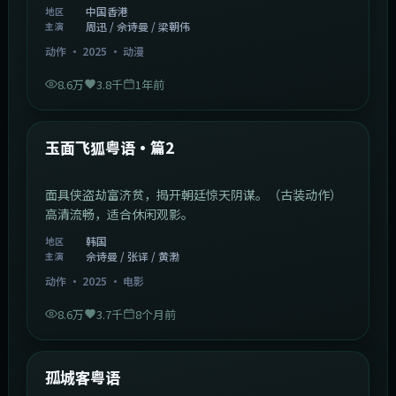
中国香港
地区
周迅 / 佘诗曼 / 梁朝伟
主演
动作
·
2025
·
动漫
8.6万
3.8千
1年前
2:13:08
韩国
热门
玉面飞狐粤语·篇2
面具侠盗劫富济贫，揭开朝廷惊天阴谋。（古装动作）
高清流畅，适合休闲观影。
韩国
地区
佘诗曼 / 张译 / 黄渤
主演
动作
·
2025
·
电影
8.6万
3.7千
8个月前
1:11:10
中国大陆
热门
孤城客粤语