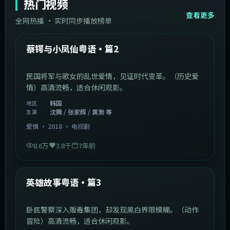
热门视频
查看更多
全网热播 · 实时同步播放榜单
44:14
韩国
热门
蔡锷与小凤仙粤语·篇2
民国将军与歌女的乱世爱情，见证时代变革。（历史爱
情）高清流畅，适合休闲观影。
韩国
地区
沈腾 / 张家辉 / 黄渤 等
主演
爱情
·
2018
·
电视剧
8.6万
3.8千
7年前
2:09:45
中国香港
热门
英雄故事粤语·篇3
卧底警察深入贩毒集团，却发现黑白界限模糊。（动作
冒险）高清流畅，适合休闲观影。