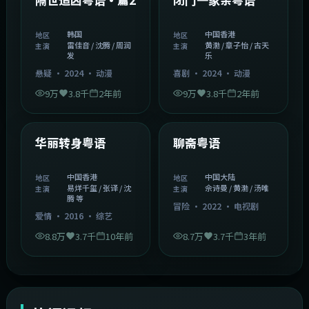
韩国
中国香港
地区
地区
雷佳音 / 沈腾 / 周润
黄渤 / 章子怡 / 古天
主演
主演
发
乐
悬疑
·
2024
·
动漫
喜剧
·
2024
·
动漫
9万
3.8千
2年前
9万
3.8千
2年前
1:27:50
2:02:43
中国香港
中国大陆
精选
精选
华丽转身粤语
聊斋粤语
中国香港
中国大陆
地区
地区
易烊千玺 / 张译 / 沈
佘诗曼 / 黄渤 / 汤唯
主演
主演
腾 等
冒险
·
2022
·
电视剧
爱情
·
2016
·
综艺
8.8万
3.7千
10年前
8.7万
3.7千
3年前