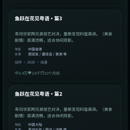
1:02:40
中国香港
最新
鱼跃在花见粤语·篇3
寿司世家两兄弟技艺对决，重新发现料理真谛。（美食
剧情）高清流畅，适合休闲观影。
中国香港
地区
周润发 / 雷佳音 / 黄渤 等
主演
动作
·
2025
·
动漫
3.4万
2.6千
10个月前
1:09:53
中国大陆
最新
鱼跃在花见粤语·篇2
寿司世家两兄弟技艺对决，重新发现料理真谛。（美食
剧情）高清流畅，适合休闲观影。
中国大陆
地区
易烊千玺 / 周迅 / 汤唯 等
主演