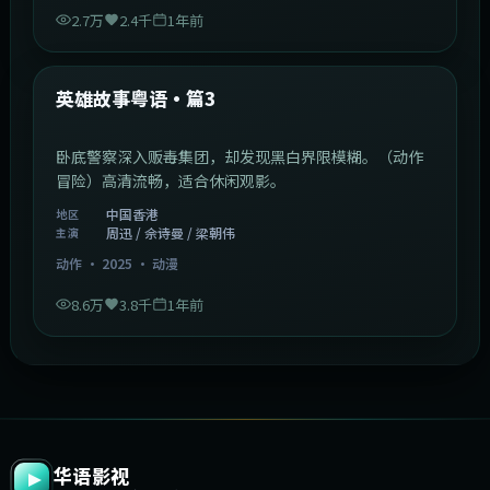
2.7万
2.4千
1年前
2:09:45
中国香港
最新
英雄故事粤语·篇3
卧底警察深入贩毒集团，却发现黑白界限模糊。（动作
冒险）高清流畅，适合休闲观影。
中国香港
地区
周迅 / 佘诗曼 / 梁朝伟
主演
动作
·
2025
·
动漫
8.6万
3.8千
1年前
华语影视