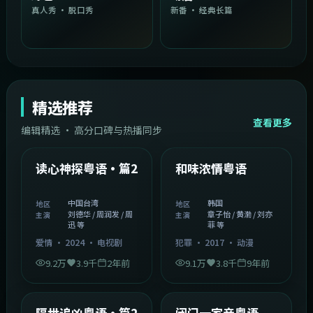
真人秀 · 脱口秀
新番 · 经典长篇
精选推荐
查看更多
编辑精选 · 高分口碑与热播同步
1:54:36
2:08:51
中国台湾
韩国
精选
精选
读心神探粤语·篇2
和味浓情粤语
中国台湾
韩国
地区
地区
刘德华 / 周润发 / 周
章子怡 / 黄渤 / 刘亦
主演
主演
迅 等
菲 等
爱情
·
2024
·
电视剧
犯罪
·
2017
·
动漫
9.2万
3.9千
2年前
9.1万
3.8千
9年前
2:05:21
1:06:37
韩国
中国香港
精选
精选
隔世追凶粤语·篇2
闭门一家亲粤语