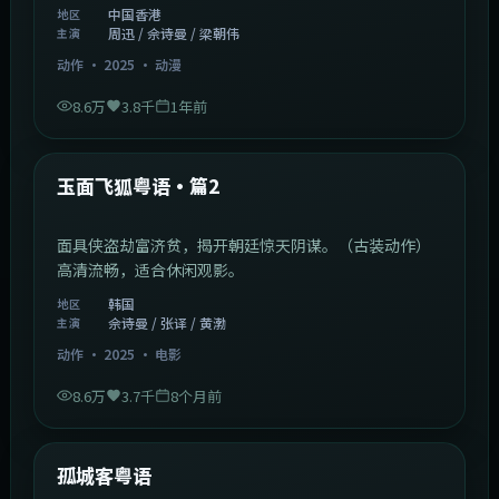
中国香港
地区
周迅 / 佘诗曼 / 梁朝伟
主演
动作
·
2025
·
动漫
8.6万
3.8千
1年前
2:13:08
韩国
热门
玉面飞狐粤语·篇2
面具侠盗劫富济贫，揭开朝廷惊天阴谋。（古装动作）
高清流畅，适合休闲观影。
韩国
地区
佘诗曼 / 张译 / 黄渤
主演
动作
·
2025
·
电影
8.6万
3.7千
8个月前
1:11:10
中国大陆
热门
孤城客粤语