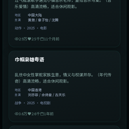
乐爱情）高清流畅，适合休闲观影。
中国大陆
地区
黄渤 / 章子怡 / 沈腾
主演
动作
·
2025
·
电影
2.9万
2.5千
11个月前
1:29:59
中国香港
最新
巾帼枭雄粤语
乱世中女性掌舵家族生意，情义与权谋并存。（年代传
奇）高清流畅，适合休闲观影。
中国香港
地区
刘亦菲 / 佘诗曼 / 古天乐
主演
战争
·
2025
·
电视剧
3.6万
2.6千
1年前
2:01:03
韩国