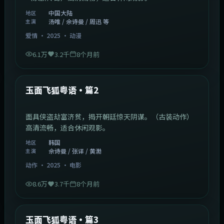
中国大陆
地区
汤唯 / 佘诗曼 / 周迅 等
主演
爱情
·
2025
·
动漫
6.1万
3.2千
8个月前
2:13:08
韩国
最新
玉面飞狐粤语·篇2
面具侠盗劫富济贫，揭开朝廷惊天阴谋。（古装动作）
高清流畅，适合休闲观影。
韩国
地区
佘诗曼 / 张译 / 黄渤
主演
动作
·
2025
·
电影
8.6万
3.7千
8个月前
1:07:39
中国大陆
最新
玉面飞狐粤语·篇3