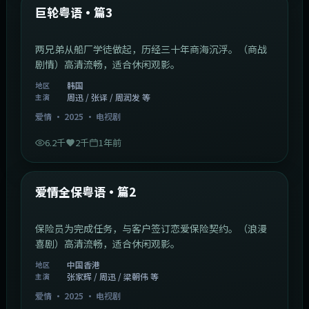
最新
巨轮粤语·篇3
两兄弟从船厂学徒做起，历经三十年商海沉浮。（商战
剧情）高清流畅，适合休闲观影。
韩国
地区
周迅 / 张译 / 周润发 等
主演
爱情
·
2025
·
电视剧
6.2千
2千
1年前
47:04
中国香港
最新
爱情全保粤语·篇2
保险员为完成任务，与客户签订恋爱保险契约。（浪漫
喜剧）高清流畅，适合休闲观影。
中国香港
地区
张家辉 / 周迅 / 梁朝伟 等
主演
爱情
·
2025
·
电视剧