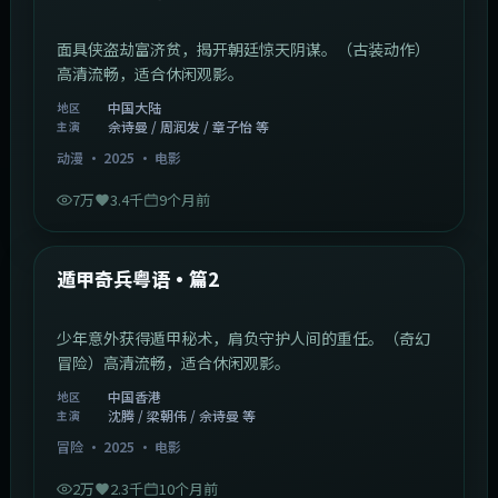
面具侠盗劫富济贫，揭开朝廷惊天阴谋。（古装动作）
高清流畅，适合休闲观影。
中国大陆
地区
佘诗曼 / 周润发 / 章子怡 等
主演
动漫
·
2025
·
电影
7万
3.4千
9个月前
1:10:21
中国香港
最新
遁甲奇兵粤语·篇2
少年意外获得遁甲秘术，肩负守护人间的重任。（奇幻
冒险）高清流畅，适合休闲观影。
中国香港
地区
沈腾 / 梁朝伟 / 佘诗曼 等
主演
冒险
·
2025
·
电影
2万
2.3千
10个月前