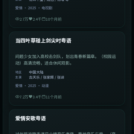
爱情
·
2025
·
电视剧
2.7万
2.4千
10个月前
1:23:05
中国大陆
最新
当四叶草碰上剑尖时粤语
问题少女加入高校击剑队，划出青春新篇章。（校园运
动）高清流畅，适合休闲观影。
中国大陆
地区
古天乐 / 张家辉 / 张译
主演
爱情
·
2025
·
动漫
7.2万
3.4千
11个月前
1:46:58
中国大陆
最新
爱情安歌粤语
过气摇滚歌手遇见小镇音乐老师，重拾音乐与爱。（音