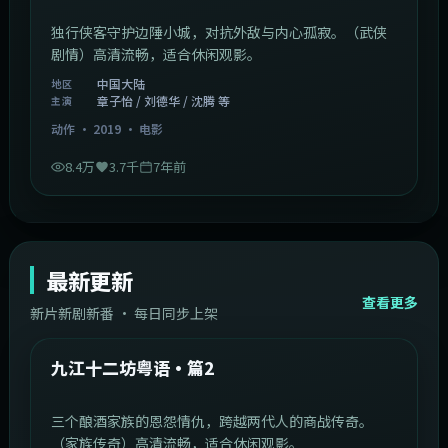
独行侠客守护边陲小城，对抗外敌与内心孤寂。（武侠
剧情）高清流畅，适合休闲观影。
中国大陆
地区
章子怡 / 刘德华 / 沈腾 等
主演
动作
·
2019
·
电影
8.4万
3.7千
7年前
最新更新
查看更多
新片新剧新番 · 每日同步上架
1:20:26
中国大陆
最新
九江十二坊粤语·篇2
三个酿酒家族的恩怨情仇，跨越两代人的商战传奇。
（家族传奇）高清流畅，适合休闲观影。