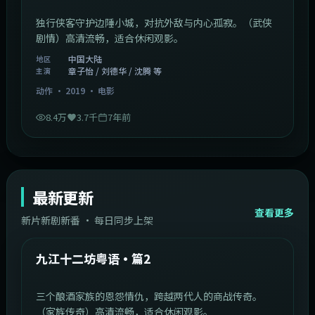
独行侠客守护边陲小城，对抗外敌与内心孤寂。（武侠
剧情）高清流畅，适合休闲观影。
中国大陆
地区
章子怡 / 刘德华 / 沈腾 等
主演
动作
·
2019
·
电影
8.4万
3.7千
7年前
最新更新
查看更多
新片新剧新番 · 每日同步上架
1:20:26
中国大陆
最新
九江十二坊粤语·篇2
三个酿酒家族的恩怨情仇，跨越两代人的商战传奇。
（家族传奇）高清流畅，适合休闲观影。