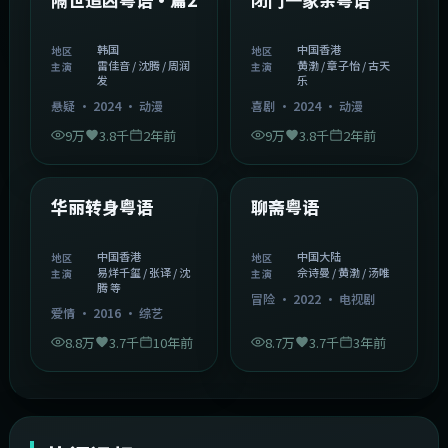
韩国
中国香港
地区
地区
雷佳音 / 沈腾 / 周润
黄渤 / 章子怡 / 古天
主演
主演
发
乐
悬疑
·
2024
·
动漫
喜剧
·
2024
·
动漫
9万
3.8千
2年前
9万
3.8千
2年前
1:27:50
2:02:43
中国香港
中国大陆
精选
精选
华丽转身粤语
聊斋粤语
中国香港
中国大陆
地区
地区
易烊千玺 / 张译 / 沈
佘诗曼 / 黄渤 / 汤唯
主演
主演
腾 等
冒险
·
2022
·
电视剧
爱情
·
2016
·
综艺
8.8万
3.7千
10年前
8.7万
3.7千
3年前