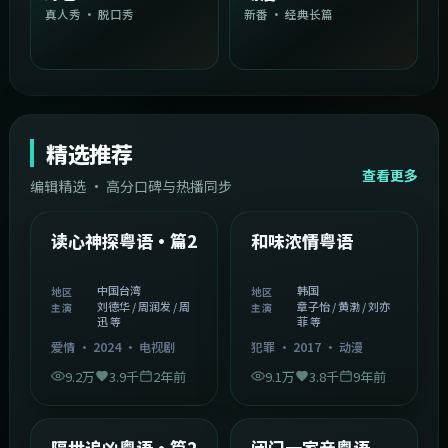
真人秀 · 脱口秀
新番 · 经典长篇
精选推荐
查看更多
编辑精选 · 高分口碑与热播同步
1:54:36
2:08:51
中国台湾
韩国
精选
精选
读心神探粤语·篇2
和味浓情粤语
中国台湾
韩国
地区
地区
刘德华 / 周润发 / 周
章子怡 / 黄渤 / 刘亦
主演
主演
迅 等
菲 等
爱情
·
2024
·
电视剧
犯罪
·
2017
·
动漫
9.2万
3.9千
2年前
9.1万
3.8千
9年前
2:05:21
1:06:37
韩国
中国香港
精选
精选
隔世追凶粤语·篇2
闭门一家亲粤语