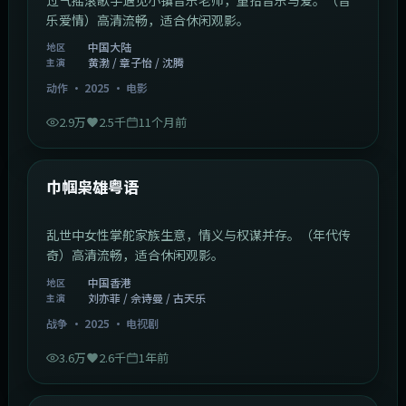
乐爱情）高清流畅，适合休闲观影。
中国大陆
地区
黄渤 / 章子怡 / 沈腾
主演
动作
·
2025
·
电影
2.9万
2.5千
11个月前
1:29:59
中国香港
最新
巾帼枭雄粤语
乱世中女性掌舵家族生意，情义与权谋并存。（年代传
奇）高清流畅，适合休闲观影。
中国香港
地区
刘亦菲 / 佘诗曼 / 古天乐
主演
战争
·
2025
·
电视剧
3.6万
2.6千
1年前
2:01:03
韩国