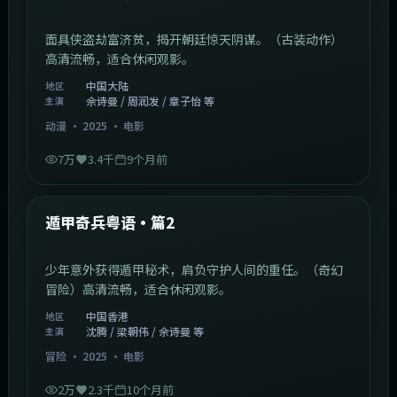
面具侠盗劫富济贫，揭开朝廷惊天阴谋。（古装动作）
高清流畅，适合休闲观影。
中国大陆
地区
佘诗曼 / 周润发 / 章子怡 等
主演
动漫
·
2025
·
电影
7万
3.4千
9个月前
1:10:21
中国香港
最新
遁甲奇兵粤语·篇2
少年意外获得遁甲秘术，肩负守护人间的重任。（奇幻
冒险）高清流畅，适合休闲观影。
中国香港
地区
沈腾 / 梁朝伟 / 佘诗曼 等
主演
冒险
·
2025
·
电影
2万
2.3千
10个月前