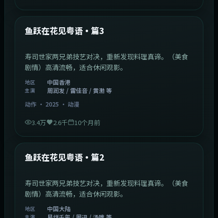
1:02:40
中国香港
最新
鱼跃在花见粤语·篇3
寿司世家两兄弟技艺对决，重新发现料理真谛。（美食
剧情）高清流畅，适合休闲观影。
中国香港
地区
周润发 / 雷佳音 / 黄渤 等
主演
动作
·
2025
·
动漫
3.4万
2.6千
10个月前
1:09:53
中国大陆
最新
鱼跃在花见粤语·篇2
寿司世家两兄弟技艺对决，重新发现料理真谛。（美食
剧情）高清流畅，适合休闲观影。
中国大陆
地区
易烊千玺 / 周迅 / 汤唯 等
主演