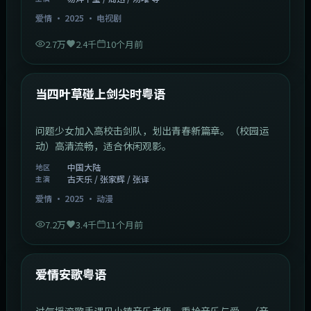
爱情
·
2025
·
电视剧
2.7万
2.4千
10个月前
1:23:05
中国大陆
最新
当四叶草碰上剑尖时粤语
问题少女加入高校击剑队，划出青春新篇章。（校园运
动）高清流畅，适合休闲观影。
中国大陆
地区
古天乐 / 张家辉 / 张译
主演
爱情
·
2025
·
动漫
7.2万
3.4千
11个月前
1:46:58
中国大陆
最新
爱情安歌粤语
过气摇滚歌手遇见小镇音乐老师，重拾音乐与爱。（音