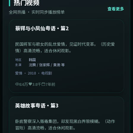
热门视频
查看更多
全网热播 · 实时同步播放榜单
44:14
韩国
热门
蔡锷与小凤仙粤语·篇2
民国将军与歌女的乱世爱情，见证时代变革。（历史爱
情）高清流畅，适合休闲观影。
韩国
地区
沈腾 / 张家辉 / 黄渤 等
主演
爱情
·
2018
·
电视剧
8.6万
3.8千
7年前
2:09:45
中国香港
热门
英雄故事粤语·篇3
卧底警察深入贩毒集团，却发现黑白界限模糊。（动作
冒险）高清流畅，适合休闲观影。