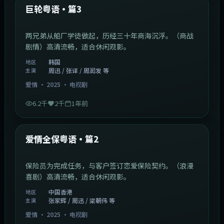
最新
巨轮粤语·篇3
两兄弟从船厂学徒做起，历经三十年商海沉浮。（商战
剧情）高清流畅，适合休闲观影。
韩国
地区
周迅 / 张译 / 周润发 等
主演
爱情
·
2025
·
电视剧
6.2千
2千
1年前
47:04
中国香港
最新
爱情全保粤语·篇2
保险员为完成任务，与客户签订恋爱保险契约。（浪漫
喜剧）高清流畅，适合休闲观影。
中国香港
地区
张家辉 / 周迅 / 梁朝伟 等
主演
爱情
·
2025
·
电视剧