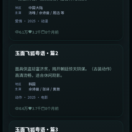
中国大陆
地区
汤唯 / 佘诗曼 / 周迅 等
主演
爱情
·
2025
·
动漫
6.1万
3.2千
8个月前
2:13:08
韩国
最新
玉面飞狐粤语·篇2
面具侠盗劫富济贫，揭开朝廷惊天阴谋。（古装动作）
高清流畅，适合休闲观影。
韩国
地区
佘诗曼 / 张译 / 黄渤
主演
动作
·
2025
·
电影
8.6万
3.7千
8个月前
1:07:39
中国大陆
最新
玉面飞狐粤语·篇3