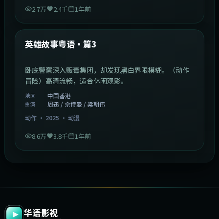
2.7万
2.4千
1年前
2:09:45
中国香港
最新
英雄故事粤语·篇3
卧底警察深入贩毒集团，却发现黑白界限模糊。（动作
冒险）高清流畅，适合休闲观影。
中国香港
地区
周迅 / 佘诗曼 / 梁朝伟
主演
动作
·
2025
·
动漫
8.6万
3.8千
1年前
华语影视