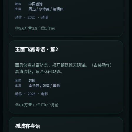
中国香港
地区
周迅 / 佘诗曼 / 梁朝伟
主演
动作
·
2025
·
动漫
8.6万
3.8千
1年前
2:13:08
韩国
热门
玉面飞狐粤语·篇2
面具侠盗劫富济贫，揭开朝廷惊天阴谋。（古装动作）
高清流畅，适合休闲观影。
韩国
地区
佘诗曼 / 张译 / 黄渤
主演
动作
·
2025
·
电影
8.6万
3.7千
8个月前
1:11:10
中国大陆
热门
孤城客粤语