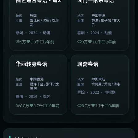
韩国
中国香港
地区
地区
雷佳音 / 沈腾 / 周润
黄渤 / 章子怡 / 古天
主演
主演
发
乐
悬疑
·
2024
·
动漫
喜剧
·
2024
·
动漫
9万
3.8千
2年前
9万
3.8千
2年前
1:27:50
2:02:43
中国香港
中国大陆
精选
精选
华丽转身粤语
聊斋粤语
中国香港
中国大陆
地区
地区
易烊千玺 / 张译 / 沈
佘诗曼 / 黄渤 / 汤唯
主演
主演
腾 等
冒险
·
2022
·
电视剧
爱情
·
2016
·
综艺
8.8万
3.7千
10年前
8.7万
3.7千
3年前