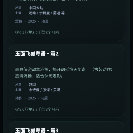
中国大陆
地区
汤唯 / 佘诗曼 / 周迅 等
主演
爱情
·
2025
·
动漫
6.1万
3.2千
8个月前
2:13:08
韩国
最新
玉面飞狐粤语·篇2
面具侠盗劫富济贫，揭开朝廷惊天阴谋。（古装动作）
高清流畅，适合休闲观影。
韩国
地区
佘诗曼 / 张译 / 黄渤
主演
动作
·
2025
·
电影
8.6万
3.7千
8个月前
1:07:39
中国大陆
最新
玉面飞狐粤语·篇3