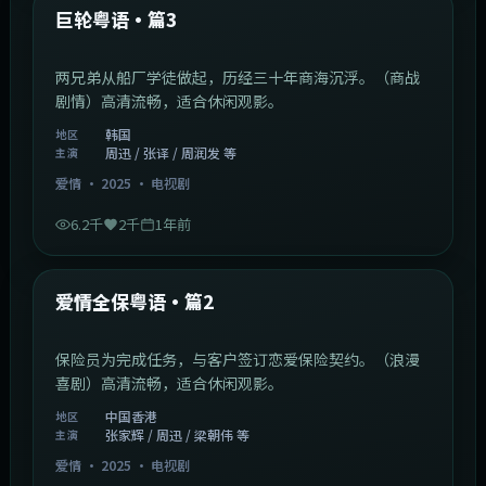
最新
巨轮粤语·篇3
两兄弟从船厂学徒做起，历经三十年商海沉浮。（商战
剧情）高清流畅，适合休闲观影。
韩国
地区
周迅 / 张译 / 周润发 等
主演
爱情
·
2025
·
电视剧
6.2千
2千
1年前
47:04
中国香港
最新
爱情全保粤语·篇2
保险员为完成任务，与客户签订恋爱保险契约。（浪漫
喜剧）高清流畅，适合休闲观影。
中国香港
地区
张家辉 / 周迅 / 梁朝伟 等
主演
爱情
·
2025
·
电视剧