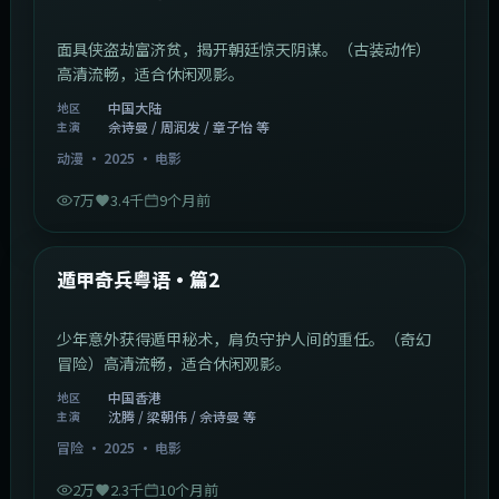
面具侠盗劫富济贫，揭开朝廷惊天阴谋。（古装动作）
高清流畅，适合休闲观影。
中国大陆
地区
佘诗曼 / 周润发 / 章子怡 等
主演
动漫
·
2025
·
电影
7万
3.4千
9个月前
1:10:21
中国香港
最新
遁甲奇兵粤语·篇2
少年意外获得遁甲秘术，肩负守护人间的重任。（奇幻
冒险）高清流畅，适合休闲观影。
中国香港
地区
沈腾 / 梁朝伟 / 佘诗曼 等
主演
冒险
·
2025
·
电影
2万
2.3千
10个月前