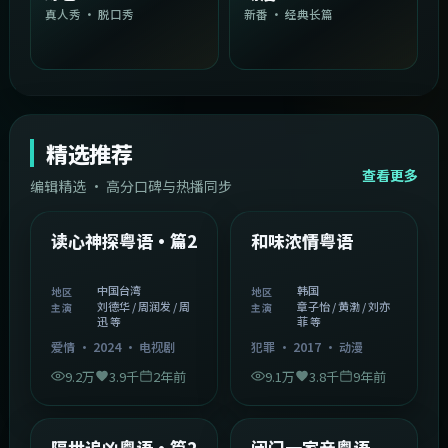
真人秀 · 脱口秀
新番 · 经典长篇
精选推荐
查看更多
编辑精选 · 高分口碑与热播同步
1:54:36
2:08:51
中国台湾
韩国
精选
精选
读心神探粤语·篇2
和味浓情粤语
中国台湾
韩国
地区
地区
刘德华 / 周润发 / 周
章子怡 / 黄渤 / 刘亦
主演
主演
迅 等
菲 等
爱情
·
2024
·
电视剧
犯罪
·
2017
·
动漫
9.2万
3.9千
2年前
9.1万
3.8千
9年前
2:05:21
1:06:37
韩国
中国香港
精选
精选
隔世追凶粤语·篇2
闭门一家亲粤语