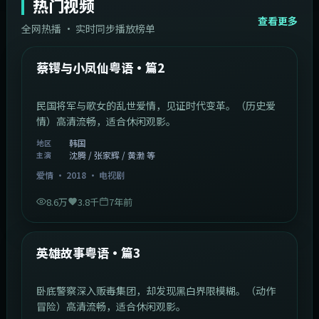
热门视频
查看更多
全网热播 · 实时同步播放榜单
44:14
韩国
热门
蔡锷与小凤仙粤语·篇2
民国将军与歌女的乱世爱情，见证时代变革。（历史爱
情）高清流畅，适合休闲观影。
韩国
地区
沈腾 / 张家辉 / 黄渤 等
主演
爱情
·
2018
·
电视剧
8.6万
3.8千
7年前
2:09:45
中国香港
热门
英雄故事粤语·篇3
卧底警察深入贩毒集团，却发现黑白界限模糊。（动作
冒险）高清流畅，适合休闲观影。