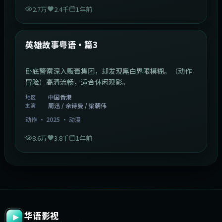
2.7万
2.4千
1年前
2:09:45
中国香港
最新
英雄故事粤语·篇3
卧底警察深入贩毒集团，却发现黑白界限模糊。（动作
冒险）高清流畅，适合休闲观影。
中国香港
地区
周迅 / 佘诗曼 / 梁朝伟
主演
动作
·
2025
·
动漫
8.6万
3.8千
1年前
华语影视