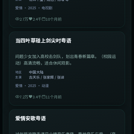
爱情
·
2025
·
电视剧
2.7万
2.4千
10个月前
1:23:05
中国大陆
最新
当四叶草碰上剑尖时粤语
问题少女加入高校击剑队，划出青春新篇章。（校园运
动）高清流畅，适合休闲观影。
中国大陆
地区
古天乐 / 张家辉 / 张译
主演
爱情
·
2025
·
动漫
7.2万
3.4千
11个月前
1:46:58
中国大陆
最新
爱情安歌粤语
过气摇滚歌手遇见小镇音乐老师，重拾音乐与爱。（音