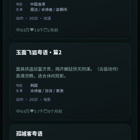
中国香港
地区
周迅 / 佘诗曼 / 梁朝伟
主演
动作
·
2025
·
动漫
8.6万
3.8千
1年前
2:13:08
韩国
热门
玉面飞狐粤语·篇2
面具侠盗劫富济贫，揭开朝廷惊天阴谋。（古装动作）
高清流畅，适合休闲观影。
韩国
地区
佘诗曼 / 张译 / 黄渤
主演
动作
·
2025
·
电影
8.6万
3.7千
8个月前
1:11:10
中国大陆
热门
孤城客粤语