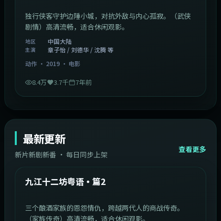
独行侠客守护边陲小城，对抗外敌与内心孤寂。（武侠
剧情）高清流畅，适合休闲观影。
中国大陆
地区
章子怡 / 刘德华 / 沈腾 等
主演
动作
·
2019
·
电影
8.4万
3.7千
7年前
最新更新
查看更多
新片新剧新番 · 每日同步上架
1:20:26
中国大陆
最新
九江十二坊粤语·篇2
三个酿酒家族的恩怨情仇，跨越两代人的商战传奇。
（家族传奇）高清流畅，适合休闲观影。