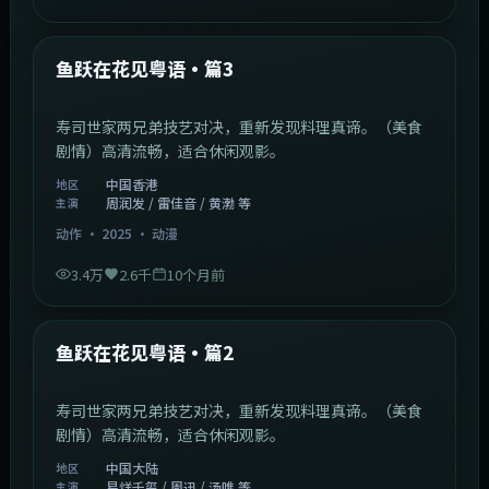
1:02:40
中国香港
最新
鱼跃在花见粤语·篇3
寿司世家两兄弟技艺对决，重新发现料理真谛。（美食
剧情）高清流畅，适合休闲观影。
中国香港
地区
周润发 / 雷佳音 / 黄渤 等
主演
动作
·
2025
·
动漫
3.4万
2.6千
10个月前
1:09:53
中国大陆
最新
鱼跃在花见粤语·篇2
寿司世家两兄弟技艺对决，重新发现料理真谛。（美食
剧情）高清流畅，适合休闲观影。
中国大陆
地区
易烊千玺 / 周迅 / 汤唯 等
主演