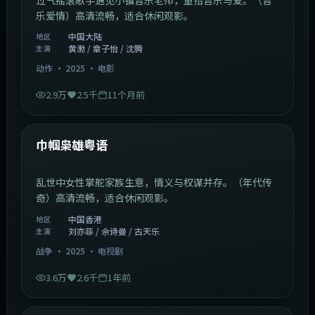
乐爱情）高清流畅，适合休闲观影。
中国大陆
地区
黄渤 / 章子怡 / 沈腾
主演
动作
·
2025
·
电影
2.9万
2.5千
11个月前
1:29:59
中国香港
最新
巾帼枭雄粤语
乱世中女性掌舵家族生意，情义与权谋并存。（年代传
奇）高清流畅，适合休闲观影。
中国香港
地区
刘亦菲 / 佘诗曼 / 古天乐
主演
战争
·
2025
·
电视剧
3.6万
2.6千
1年前
2:01:03
韩国