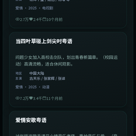
爱情
·
2025
·
电视剧
2.7万
2.4千
10个月前
1:23:05
中国大陆
最新
当四叶草碰上剑尖时粤语
问题少女加入高校击剑队，划出青春新篇章。（校园运
动）高清流畅，适合休闲观影。
中国大陆
地区
古天乐 / 张家辉 / 张译
主演
爱情
·
2025
·
动漫
7.2万
3.4千
11个月前
1:46:58
中国大陆
最新
爱情安歌粤语
过气摇滚歌手遇见小镇音乐老师，重拾音乐与爱。（音