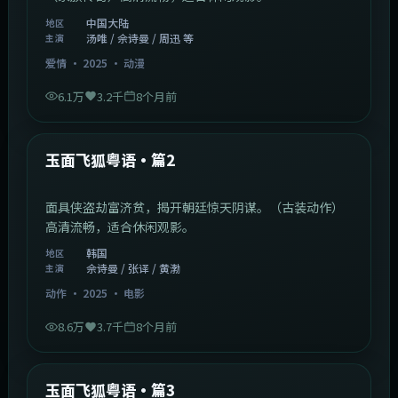
中国大陆
地区
汤唯 / 佘诗曼 / 周迅 等
主演
爱情
·
2025
·
动漫
6.1万
3.2千
8个月前
2:13:08
韩国
最新
玉面飞狐粤语·篇2
面具侠盗劫富济贫，揭开朝廷惊天阴谋。（古装动作）
高清流畅，适合休闲观影。
韩国
地区
佘诗曼 / 张译 / 黄渤
主演
动作
·
2025
·
电影
8.6万
3.7千
8个月前
1:07:39
中国大陆
最新
玉面飞狐粤语·篇3