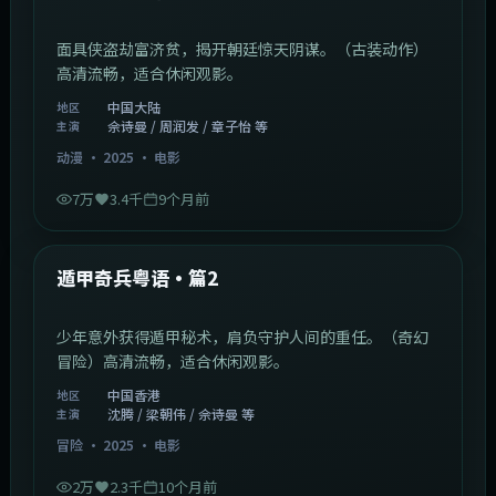
面具侠盗劫富济贫，揭开朝廷惊天阴谋。（古装动作）
高清流畅，适合休闲观影。
中国大陆
地区
佘诗曼 / 周润发 / 章子怡 等
主演
动漫
·
2025
·
电影
7万
3.4千
9个月前
1:10:21
中国香港
最新
遁甲奇兵粤语·篇2
少年意外获得遁甲秘术，肩负守护人间的重任。（奇幻
冒险）高清流畅，适合休闲观影。
中国香港
地区
沈腾 / 梁朝伟 / 佘诗曼 等
主演
冒险
·
2025
·
电影
2万
2.3千
10个月前