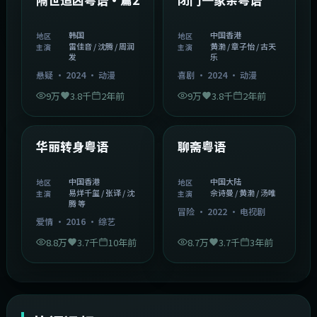
韩国
中国香港
地区
地区
雷佳音 / 沈腾 / 周润
黄渤 / 章子怡 / 古天
主演
主演
发
乐
悬疑
·
2024
·
动漫
喜剧
·
2024
·
动漫
9万
3.8千
2年前
9万
3.8千
2年前
1:27:50
2:02:43
中国香港
中国大陆
精选
精选
华丽转身粤语
聊斋粤语
中国香港
中国大陆
地区
地区
易烊千玺 / 张译 / 沈
佘诗曼 / 黄渤 / 汤唯
主演
主演
腾 等
冒险
·
2022
·
电视剧
爱情
·
2016
·
综艺
8.8万
3.7千
10年前
8.7万
3.7千
3年前