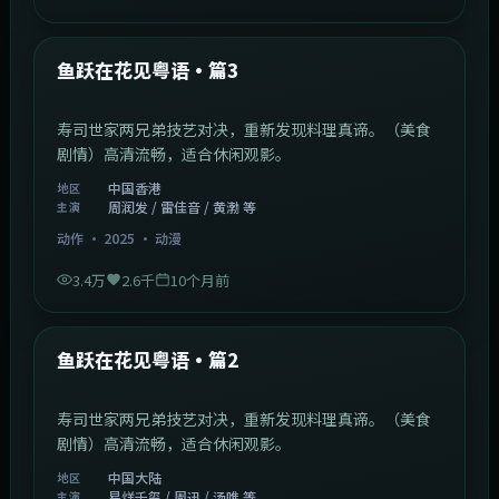
1:02:40
中国香港
最新
鱼跃在花见粤语·篇3
寿司世家两兄弟技艺对决，重新发现料理真谛。（美食
剧情）高清流畅，适合休闲观影。
中国香港
地区
周润发 / 雷佳音 / 黄渤 等
主演
动作
·
2025
·
动漫
3.4万
2.6千
10个月前
1:09:53
中国大陆
最新
鱼跃在花见粤语·篇2
寿司世家两兄弟技艺对决，重新发现料理真谛。（美食
剧情）高清流畅，适合休闲观影。
中国大陆
地区
易烊千玺 / 周迅 / 汤唯 等
主演