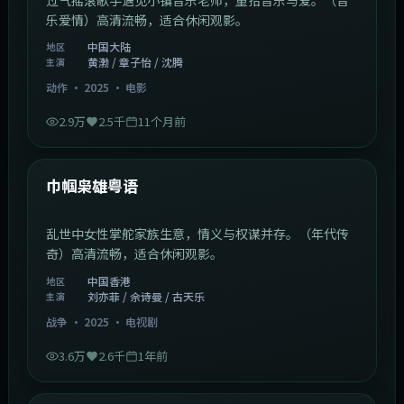
乐爱情）高清流畅，适合休闲观影。
中国大陆
地区
黄渤 / 章子怡 / 沈腾
主演
动作
·
2025
·
电影
2.9万
2.5千
11个月前
1:29:59
中国香港
最新
巾帼枭雄粤语
乱世中女性掌舵家族生意，情义与权谋并存。（年代传
奇）高清流畅，适合休闲观影。
中国香港
地区
刘亦菲 / 佘诗曼 / 古天乐
主演
战争
·
2025
·
电视剧
3.6万
2.6千
1年前
2:01:03
韩国