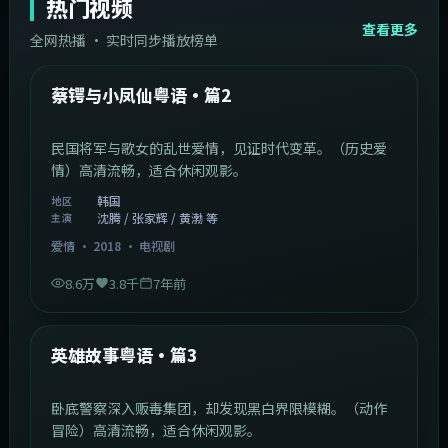
热门视频
查看更多
全网热播 · 实时同步播放榜单
44:14
韩国
热门
蔡锷与小凤仙粤语·篇2
民国将军与歌女的乱世爱情，见证时代变革。（历史爱
情）高清流畅，适合休闲观影。
韩国
地区
沈腾 / 张家辉 / 黄渤 等
主演
爱情
·
2018
·
电视剧
8.6万
3.8千
7年前
2:09:45
中国香港
热门
英雄故事粤语·篇3
卧底警察深入贩毒集团，却发现黑白界限模糊。（动作
冒险）高清流畅，适合休闲观影。