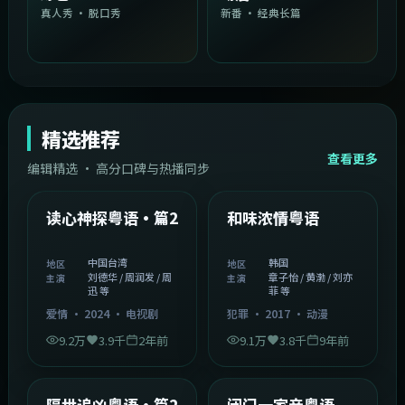
真人秀 · 脱口秀
新番 · 经典长篇
精选推荐
查看更多
编辑精选 · 高分口碑与热播同步
1:54:36
2:08:51
中国台湾
韩国
精选
精选
读心神探粤语·篇2
和味浓情粤语
中国台湾
韩国
地区
地区
刘德华 / 周润发 / 周
章子怡 / 黄渤 / 刘亦
主演
主演
迅 等
菲 等
爱情
·
2024
·
电视剧
犯罪
·
2017
·
动漫
9.2万
3.9千
2年前
9.1万
3.8千
9年前
2:05:21
1:06:37
韩国
中国香港
精选
精选
隔世追凶粤语·篇2
闭门一家亲粤语