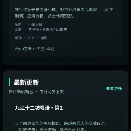
独行侠客守护边陲小城，对抗外敌与内心孤寂。（武侠
剧情）高清流畅，适合休闲观影。
中国大陆
地区
章子怡 / 刘德华 / 沈腾 等
主演
动作
·
2019
·
电影
8.4万
3.7千
7年前
最新更新
查看更多
新片新剧新番 · 每日同步上架
1:20:26
中国大陆
最新
九江十二坊粤语·篇2
三个酿酒家族的恩怨情仇，跨越两代人的商战传奇。
（家族传奇）高清流畅，适合休闲观影。