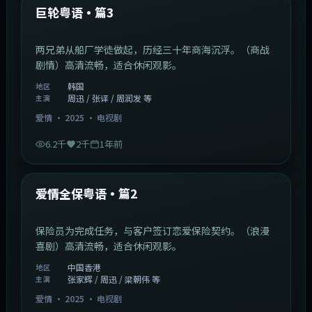
最新
巨轮粤语·篇3
两兄弟从船厂学徒做起，历经三十年商海沉浮。（商战
剧情）高清流畅，适合休闲观影。
韩国
地区
周迅 / 张译 / 周润发 等
主演
爱情
·
2025
·
电视剧
6.2千
2千
1年前
47:04
中国香港
最新
爱情全保粤语·篇2
保险员为完成任务，与客户签订恋爱保险契约。（浪漫
喜剧）高清流畅，适合休闲观影。
中国香港
地区
张家辉 / 周迅 / 梁朝伟 等
主演
爱情
·
2025
·
电视剧