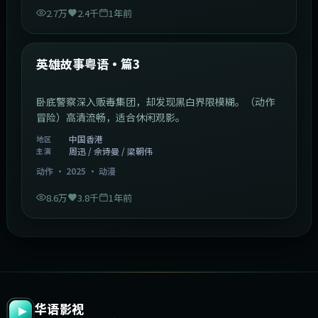
2.7万
2.4千
1年前
2:09:45
中国香港
最新
英雄故事粤语·篇3
卧底警察深入贩毒集团，却发现黑白界限模糊。（动作
冒险）高清流畅，适合休闲观影。
中国香港
地区
周迅 / 佘诗曼 / 梁朝伟
主演
动作
·
2025
·
动漫
8.6万
3.8千
1年前
华语影视