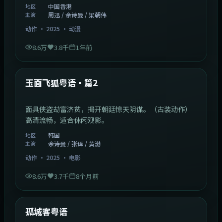
中国香港
地区
周迅 / 佘诗曼 / 梁朝伟
主演
动作
·
2025
·
动漫
8.6万
3.8千
1年前
2:13:08
韩国
热门
玉面飞狐粤语·篇2
面具侠盗劫富济贫，揭开朝廷惊天阴谋。（古装动作）
高清流畅，适合休闲观影。
韩国
地区
佘诗曼 / 张译 / 黄渤
主演
动作
·
2025
·
电影
8.6万
3.7千
8个月前
1:11:10
中国大陆
热门
孤城客粤语