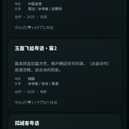
中国香港
地区
周迅 / 佘诗曼 / 梁朝伟
主演
动作
·
2025
·
动漫
8.6万
3.8千
1年前
2:13:08
韩国
热门
玉面飞狐粤语·篇2
面具侠盗劫富济贫，揭开朝廷惊天阴谋。（古装动作）
高清流畅，适合休闲观影。
韩国
地区
佘诗曼 / 张译 / 黄渤
主演
动作
·
2025
·
电影
8.6万
3.7千
8个月前
1:11:10
中国大陆
热门
孤城客粤语