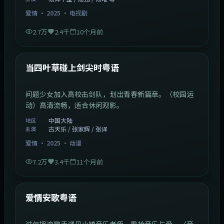
爱情
·
2025
·
电视剧
2.7万
2.4千
10个月前
1:23:05
中国大陆
最新
当四叶草碰上剑尖时粤语
问题少女加入高校击剑队，划出青春新篇章。（校园运
动）高清流畅，适合休闲观影。
中国大陆
地区
古天乐 / 张家辉 / 张译
主演
爱情
·
2025
·
动漫
7.2万
3.4千
11个月前
1:46:58
中国大陆
最新
爱情安歌粤语
过气摇滚歌手遇见小镇音乐老师，重拾音乐与爱。（音