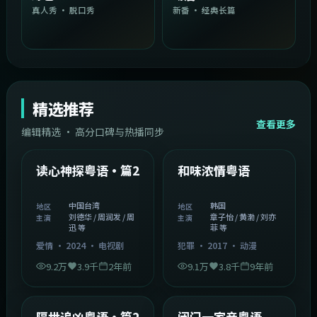
真人秀 · 脱口秀
新番 · 经典长篇
精选推荐
查看更多
编辑精选 · 高分口碑与热播同步
1:54:36
2:08:51
中国台湾
韩国
精选
精选
读心神探粤语·篇2
和味浓情粤语
中国台湾
韩国
地区
地区
刘德华 / 周润发 / 周
章子怡 / 黄渤 / 刘亦
主演
主演
迅 等
菲 等
爱情
·
2024
·
电视剧
犯罪
·
2017
·
动漫
9.2万
3.9千
2年前
9.1万
3.8千
9年前
2:05:21
1:06:37
韩国
中国香港
精选
精选
隔世追凶粤语·篇2
闭门一家亲粤语