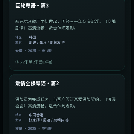
最新
巨轮粤语·篇3
两兄弟从船厂学徒做起，历经三十年商海沉浮。（商战
剧情）高清流畅，适合休闲观影。
韩国
地区
周迅 / 张译 / 周润发 等
主演
爱情
·
2025
·
电视剧
6.2千
2千
1年前
47:04
中国香港
最新
爱情全保粤语·篇2
保险员为完成任务，与客户签订恋爱保险契约。（浪漫
喜剧）高清流畅，适合休闲观影。
中国香港
地区
张家辉 / 周迅 / 梁朝伟 等
主演
爱情
·
2025
·
电视剧