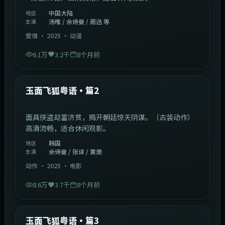
中国大陆
地区
汤唯 / 佘诗曼 / 周迅 等
主演
爱情
·
2025
·
动漫
6.1万
3.2千
8个月前
2:13:08
韩国
最新
玉面飞狐粤语·篇2
面具侠盗劫富济贫，揭开朝廷惊天阴谋。（古装动作）
高清流畅，适合休闲观影。
韩国
地区
佘诗曼 / 张译 / 黄渤
主演
动作
·
2025
·
电影
8.6万
3.7千
8个月前
1:07:39
中国大陆
最新
玉面飞狐粤语·篇3