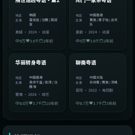
韩国
中国香港
地区
地区
雷佳音 / 沈腾 / 周润
黄渤 / 章子怡 / 古天
主演
主演
发
乐
悬疑
·
2024
·
动漫
喜剧
·
2024
·
动漫
9万
3.8千
2年前
9万
3.8千
2年前
1:27:50
2:02:43
中国香港
中国大陆
精选
精选
华丽转身粤语
聊斋粤语
中国香港
中国大陆
地区
地区
易烊千玺 / 张译 / 沈
佘诗曼 / 黄渤 / 汤唯
主演
主演
腾 等
冒险
·
2022
·
电视剧
爱情
·
2016
·
综艺
8.8万
3.7千
10年前
8.7万
3.7千
3年前