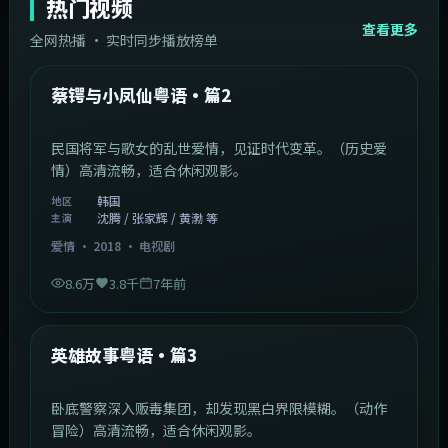
热门视频
查看更多
全网热播 · 实时同步播放榜单
44:14
韩国
热门
蔡锷与小凤仙粤语·篇2
民国将军与歌女的乱世爱情，见证时代变革。（历史爱
情）高清流畅，适合休闲观影。
韩国
地区
沈腾 / 张家辉 / 黄渤 等
主演
爱情
·
2018
·
电视剧
8.6万
3.8千
7年前
2:09:45
中国香港
热门
英雄故事粤语·篇3
卧底警察深入贩毒集团，却发现黑白界限模糊。（动作
冒险）高清流畅，适合休闲观影。