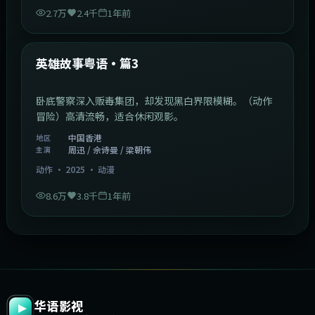
2.7万
2.4千
1年前
2:09:45
中国香港
最新
英雄故事粤语·篇3
卧底警察深入贩毒集团，却发现黑白界限模糊。（动作
冒险）高清流畅，适合休闲观影。
中国香港
地区
周迅 / 佘诗曼 / 梁朝伟
主演
动作
·
2025
·
动漫
8.6万
3.8千
1年前
华语影视