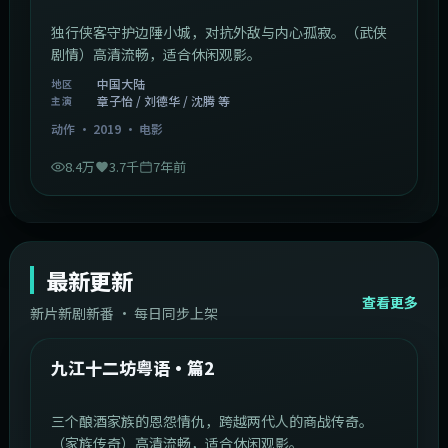
独行侠客守护边陲小城，对抗外敌与内心孤寂。（武侠
剧情）高清流畅，适合休闲观影。
中国大陆
地区
章子怡 / 刘德华 / 沈腾 等
主演
动作
·
2019
·
电影
8.4万
3.7千
7年前
最新更新
查看更多
新片新剧新番 · 每日同步上架
1:20:26
中国大陆
最新
九江十二坊粤语·篇2
三个酿酒家族的恩怨情仇，跨越两代人的商战传奇。
（家族传奇）高清流畅，适合休闲观影。