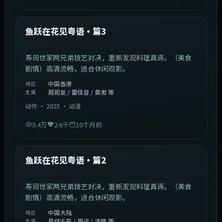
1:02:40
中国香港
最新
鱼跃在花见粤语·篇3
寿司世家两兄弟技艺对决，重新发现料理真谛。（美食
剧情）高清流畅，适合休闲观影。
中国香港
地区
周润发 / 雷佳音 / 黄渤 等
主演
动作
·
2025
·
动漫
3.4万
2.6千
10个月前
1:09:53
中国大陆
最新
鱼跃在花见粤语·篇2
寿司世家两兄弟技艺对决，重新发现料理真谛。（美食
剧情）高清流畅，适合休闲观影。
中国大陆
地区
易烊千玺 / 周迅 / 汤唯 等
主演