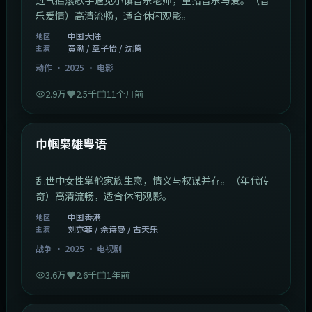
乐爱情）高清流畅，适合休闲观影。
中国大陆
地区
黄渤 / 章子怡 / 沈腾
主演
动作
·
2025
·
电影
2.9万
2.5千
11个月前
1:29:59
中国香港
最新
巾帼枭雄粤语
乱世中女性掌舵家族生意，情义与权谋并存。（年代传
奇）高清流畅，适合休闲观影。
中国香港
地区
刘亦菲 / 佘诗曼 / 古天乐
主演
战争
·
2025
·
电视剧
3.6万
2.6千
1年前
2:01:03
韩国