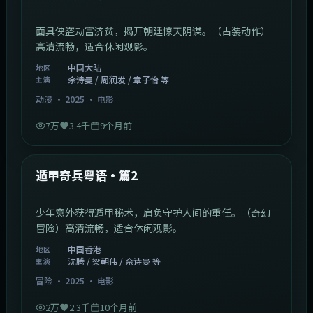
面具侠盗劫富济贫，揭开朝廷惊天阴谋。（古装动作）
高清流畅，适合休闲观影。
中国大陆
地区
佘诗曼 / 周润发 / 章子怡 等
主演
动漫
·
2025
·
电影
7万
3.4千
9个月前
1:10:21
中国香港
最新
遁甲奇兵粤语·篇2
少年意外获得遁甲秘术，肩负守护人间的重任。（奇幻
冒险）高清流畅，适合休闲观影。
中国香港
地区
沈腾 / 梁朝伟 / 佘诗曼 等
主演
冒险
·
2025
·
电影
2万
2.3千
10个月前