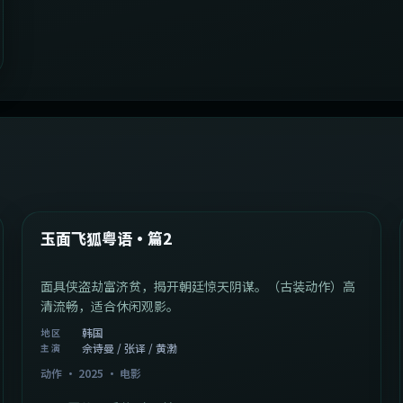
2:13:08
韩国
最新
玉面飞狐粤语·篇2
面具侠盗劫富济贫，揭开朝廷惊天阴谋。（古装动作）高
清流畅，适合休闲观影。
韩国
地区
佘诗曼 / 张译 / 黄渤
主演
动作
·
2025
·
电影