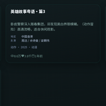
热门
英雄故事粤语·篇3
卧底警察深入贩毒集团，却发现黑白界限模糊。（动作冒
险）高清流畅，适合休闲观影。
中国香港
地区
周迅 / 佘诗曼 / 梁朝伟
主演
动作
·
2025
·
动漫
8.6万
3.8千
1年前