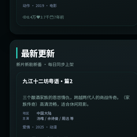
动作
·
2019
·
电影
8.4万
3.7千
7年前
最新更新
新片新剧新番 · 每日同步上架
1:20:26
中国大陆
最新
九江十二坊粤语·篇2
三个酿酒家族的恩怨情仇，跨越两代人的商战传奇。（家
族传奇）高清流畅，适合休闲观影。
中国大陆
地区
汤唯 / 佘诗曼 / 周迅 等
主演
爱情
·
2025
·
动漫