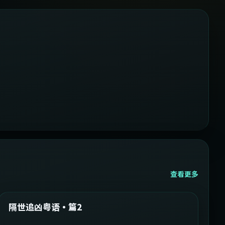
查看更多
2:05:21
韩国
精选
隔世追凶粤语·篇2