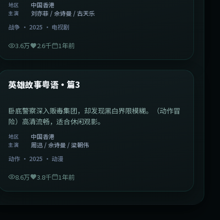
中国香港
地区
刘亦菲 / 佘诗曼 / 古天乐
主演
战争
·
2025
·
电视剧
3.6万
2.6千
1年前
2:09:45
中国香港
最新
英雄故事粤语·篇3
卧底警察深入贩毒集团，却发现黑白界限模糊。（动作冒
险）高清流畅，适合休闲观影。
中国香港
地区
周迅 / 佘诗曼 / 梁朝伟
主演
动作
·
2025
·
动漫
8.6万
3.8千
1年前