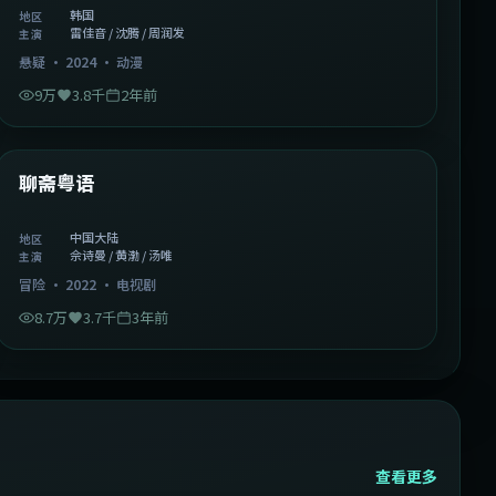
韩国
地区
雷佳音 / 沈腾 / 周润发
主演
悬疑
·
2024
·
动漫
9万
3.8千
2年前
2:02:43
中国大陆
精选
聊斋粤语
中国大陆
地区
佘诗曼 / 黄渤 / 汤唯
主演
冒险
·
2022
·
电视剧
8.7万
3.7千
3年前
查看更多
2:13:08
韩国