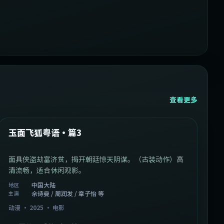
查看更多
1:07:39
中国大陆
最新
玉面飞狐粤语·篇3
面具侠盗劫富济贫，揭开朝廷惊天阴谋。（古装动作）高
清流畅，适合休闲观影。
中国大陆
地区
佘诗曼 / 周润发 / 章子怡 等
主演
动漫
·
2025
·
电影