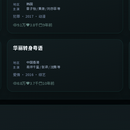
韩国
地区
章子怡 / 黄渤 / 刘亦菲 等
主演
犯罪
·
2017
·
动漫
9.1万
3.8千
9年前
1:27:50
中国香港
精选
华丽转身粤语
中国香港
地区
易烊千玺 / 张译 / 沈腾 等
主演
爱情
·
2016
·
综艺
8.8万
3.7千
10年前
2:09:45
中国香港