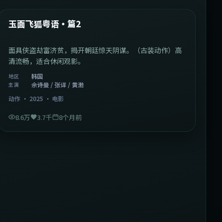
热门
玉面飞狐粤语·篇2
面具侠盗劫富济贫，揭开朝廷惊天阴谋。（古装动作）高
清流畅，适合休闲观影。
韩国
地区
佘诗曼 / 张译 / 黄渤
主演
动作
·
2025
·
电影
8.6万
3.7千
8个月前