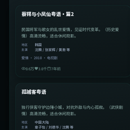
热门
蔡锷与小凤仙粤语·篇2
民国将军与歌女的乱世爱情，见证时代变革。（历史爱
情）高清流畅，适合休闲观影。
韩国
地区
沈腾 / 张家辉 / 黄渤 等
主演
爱情
·
2018
·
电视剧
8.6万
3.8千
7年前
1:11:10
中国大陆
热门
孤城客粤语
独行侠客守护边陲小城，对抗外敌与内心孤寂。（武侠剧
情）高清流畅，适合休闲观影。
中国大陆
地区
章子怡 / 刘德华 / 沈腾 等
主演