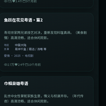
7万
3.4千
9个月前
1:09:53
中国大陆
最新
鱼跃在花见粤语·篇2
寿司世家两兄弟技艺对决，重新发现料理真谛。（美食剧
情）高清流畅，适合休闲观影。
中国大陆
地区
易烊千玺 / 周迅 / 汤唯 等
主演
爱情
·
2025
·
电视剧
2.7万
2.4千
10个月前
1:29:59
中国香港
最新
巾帼枭雄粤语
乱世中女性掌舵家族生意，情义与权谋并存。（年代传
奇）高清流畅，适合休闲观影。