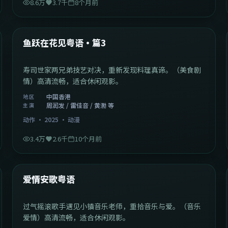
8.6万
3.7千
8个月前
1:02:40
中国香港
最新
鱼跃在花见粤语·篇3
寿司世家两兄弟技艺对决，重新发现料理真谛。（美食剧
情）高清流畅，适合休闲观影。
中国香港
地区
周润发 / 雷佳音 / 黄渤 等
主演
动作
·
2025
·
动漫
3.4万
2.6千
10个月前
1:46:58
中国大陆
最新
爱情安歌粤语
过气摇滚歌手遇见小镇音乐老师，重拾音乐与爱。（音乐
爱情）高清流畅，适合休闲观影。