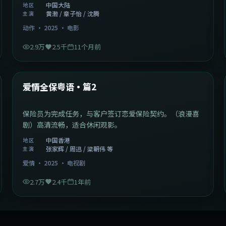
中国大陆
地区
黄渤 / 章子怡 / 沈腾
主演
动作
·
2025
·
电影
2.9万
2.5千
11个月前
47:04
中国香港
最新
爱情全保粤语·篇2
保险员为完成任务，与客户签订恋爱保险契约。（浪漫喜
剧）高清流畅，适合休闲观影。
中国香港
地区
张家辉 / 周迅 / 梁朝伟 等
主演
爱情
·
2025
·
电视剧
2.7万
2.4千
1年前