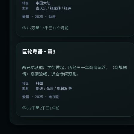
中国大陆
地区
古天乐 / 张家辉 / 张译
主演
爱情
·
2025
·
动漫
7.2万
3.4千
11个月前
2:01:03
韩国
最新
巨轮粤语·篇3
两兄弟从船厂学徒做起，历经三十年商海沉浮。（商战剧
情）高清流畅，适合休闲观影。
韩国
地区
周迅 / 张译 / 周润发 等
主演
爱情
·
2025
·
电视剧
6.2千
2千
1年前