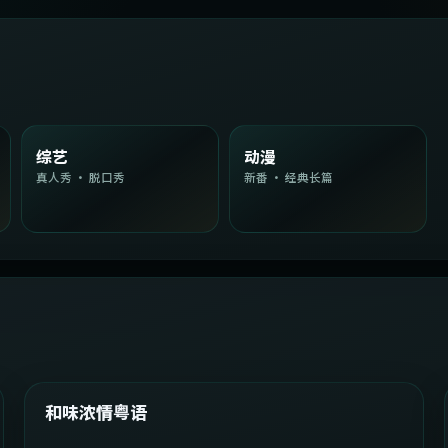
综艺
动漫
真人秀 · 脱口秀
新番 · 经典长篇
2:08:51
韩国
精选
和味浓情粤语