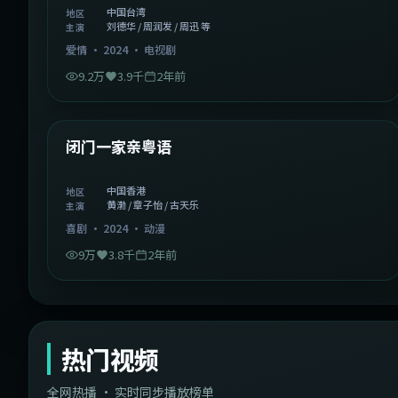
中国台湾
地区
刘德华 / 周润发 / 周迅 等
主演
爱情
·
2024
·
电视剧
9.2万
3.9千
2年前
1:06:37
中国香港
精选
闭门一家亲粤语
中国香港
地区
黄渤 / 章子怡 / 古天乐
主演
喜剧
·
2024
·
动漫
9万
3.8千
2年前
热门视频
全网热播 · 实时同步播放榜单
44:14
韩国