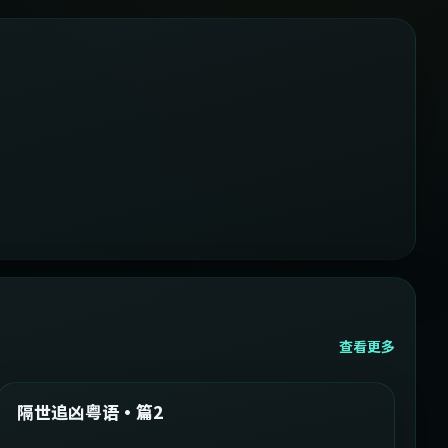
查看更多
2:05:21
韩国
精选
隔世追凶粤语·篇2