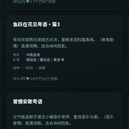
8.6万
3.7千
8个月前
1:02:40
中国香港
最新
鱼跃在花见粤语·篇3
寿司世家两兄弟技艺对决，重新发现料理真谛。（美食剧
情）高清流畅，适合休闲观影。
中国香港
地区
周润发 / 雷佳音 / 黄渤 等
主演
动作
·
2025
·
动漫
3.4万
2.6千
10个月前
1:46:58
中国大陆
最新
爱情安歌粤语
过气摇滚歌手遇见小镇音乐老师，重拾音乐与爱。（音乐
爱情）高清流畅，适合休闲观影。