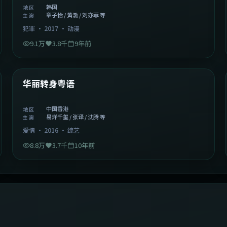
韩国
地区
章子怡 / 黄渤 / 刘亦菲 等
主演
犯罪
·
2017
·
动漫
9.1万
3.8千
9年前
1:27:50
中国香港
精选
华丽转身粤语
中国香港
地区
易烊千玺 / 张译 / 沈腾 等
主演
爱情
·
2016
·
综艺
8.8万
3.7千
10年前
2:09:45
中国香港