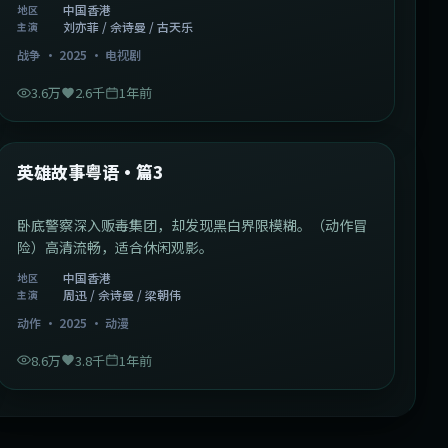
中国香港
地区
刘亦菲 / 佘诗曼 / 古天乐
主演
战争
·
2025
·
电视剧
3.6万
2.6千
1年前
2:09:45
中国香港
最新
英雄故事粤语·篇3
卧底警察深入贩毒集团，却发现黑白界限模糊。（动作冒
险）高清流畅，适合休闲观影。
中国香港
地区
周迅 / 佘诗曼 / 梁朝伟
主演
动作
·
2025
·
动漫
8.6万
3.8千
1年前