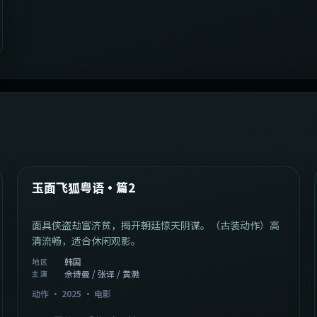
2:13:08
韩国
最新
玉面飞狐粤语·篇2
面具侠盗劫富济贫，揭开朝廷惊天阴谋。（古装动作）高
清流畅，适合休闲观影。
韩国
地区
佘诗曼 / 张译 / 黄渤
主演
动作
·
2025
·
电影