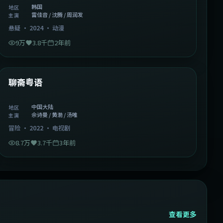
韩国
地区
雷佳音 / 沈腾 / 周润发
主演
悬疑
·
2024
·
动漫
9万
3.8千
2年前
2:02:43
中国大陆
精选
聊斋粤语
中国大陆
地区
佘诗曼 / 黄渤 / 汤唯
主演
冒险
·
2022
·
电视剧
8.7万
3.7千
3年前
查看更多
2:13:08
韩国