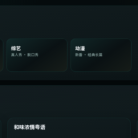
综艺
动漫
真人秀 · 脱口秀
新番 · 经典长篇
2:08:51
韩国
精选
和味浓情粤语