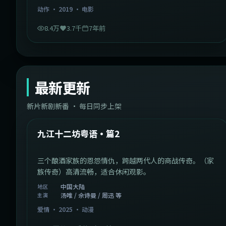
动作
·
2019
·
电影
8.4万
3.7千
7年前
最新更新
新片新剧新番 · 每日同步上架
1:20:26
中国大陆
最新
九江十二坊粤语·篇2
三个酿酒家族的恩怨情仇，跨越两代人的商战传奇。（家
族传奇）高清流畅，适合休闲观影。
中国大陆
地区
汤唯 / 佘诗曼 / 周迅 等
主演
爱情
·
2025
·
动漫