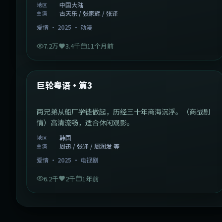
中国大陆
地区
古天乐 / 张家辉 / 张译
主演
爱情
·
2025
·
动漫
7.2万
3.4千
11个月前
2:01:03
韩国
最新
巨轮粤语·篇3
两兄弟从船厂学徒做起，历经三十年商海沉浮。（商战剧
情）高清流畅，适合休闲观影。
韩国
地区
周迅 / 张译 / 周润发 等
主演
爱情
·
2025
·
电视剧
6.2千
2千
1年前