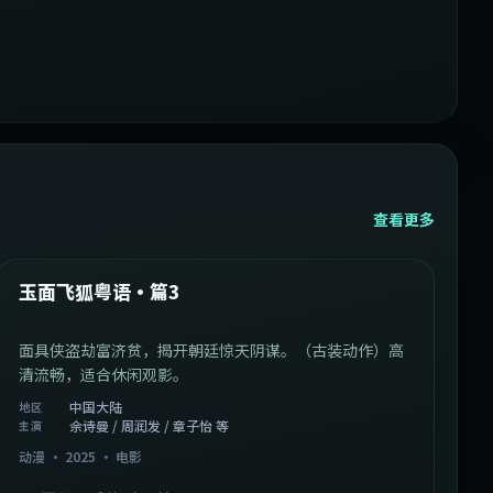
查看更多
1:07:39
中国大陆
最新
玉面飞狐粤语·篇3
面具侠盗劫富济贫，揭开朝廷惊天阴谋。（古装动作）高
清流畅，适合休闲观影。
中国大陆
地区
佘诗曼 / 周润发 / 章子怡 等
主演
动漫
·
2025
·
电影