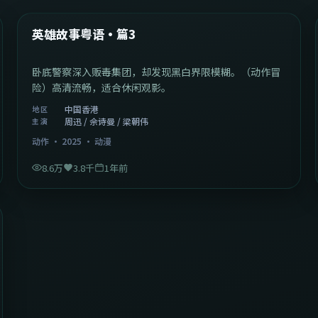
热门
英雄故事粤语·篇3
卧底警察深入贩毒集团，却发现黑白界限模糊。（动作冒
险）高清流畅，适合休闲观影。
中国香港
地区
周迅 / 佘诗曼 / 梁朝伟
主演
动作
·
2025
·
动漫
8.6万
3.8千
1年前