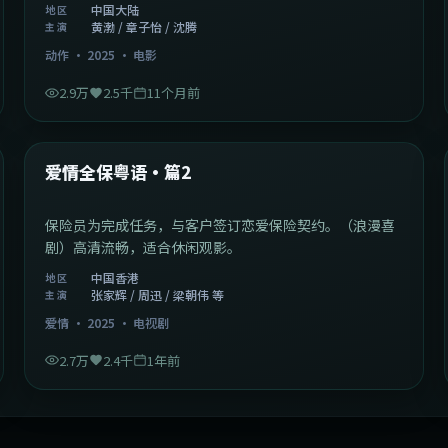
中国大陆
地区
黄渤 / 章子怡 / 沈腾
主演
动作
·
2025
·
电影
2.9万
2.5千
11个月前
47:04
中国香港
最新
爱情全保粤语·篇2
保险员为完成任务，与客户签订恋爱保险契约。（浪漫喜
剧）高清流畅，适合休闲观影。
中国香港
地区
张家辉 / 周迅 / 梁朝伟 等
主演
爱情
·
2025
·
电视剧
2.7万
2.4千
1年前