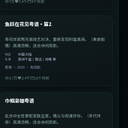
7万
3.4千
9个月前
1:09:53
中国大陆
最新
鱼跃在花见粤语·篇2
寿司世家两兄弟技艺对决，重新发现料理真谛。（美食剧
情）高清流畅，适合休闲观影。
中国大陆
地区
易烊千玺 / 周迅 / 汤唯 等
主演
爱情
·
2025
·
电视剧
2.7万
2.4千
10个月前
1:29:59
中国香港
最新
巾帼枭雄粤语
乱世中女性掌舵家族生意，情义与权谋并存。（年代传
奇）高清流畅，适合休闲观影。