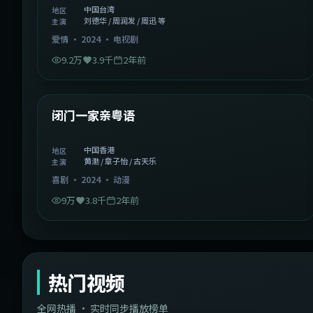
中国台湾
地区
刘德华 / 周润发 / 周迅 等
主演
爱情
·
2024
·
电视剧
9.2万
3.9千
2年前
1:06:37
中国香港
精选
闭门一家亲粤语
中国香港
地区
黄渤 / 章子怡 / 古天乐
主演
喜剧
·
2024
·
动漫
9万
3.8千
2年前
热门视频
全网热播 · 实时同步播放榜单
44:14
韩国