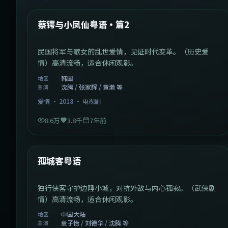
热门
蔡锷与小凤仙粤语·篇2
民国将军与歌女的乱世爱情，见证时代变革。（历史爱
情）高清流畅，适合休闲观影。
韩国
地区
沈腾 / 张家辉 / 黄渤 等
主演
爱情
·
2018
·
电视剧
8.6万
3.8千
7年前
1:11:10
中国大陆
热门
孤城客粤语
独行侠客守护边陲小城，对抗外敌与内心孤寂。（武侠剧
情）高清流畅，适合休闲观影。
中国大陆
地区
章子怡 / 刘德华 / 沈腾 等
主演