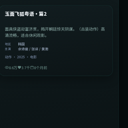
热门
玉面飞狐粤语·篇2
面具侠盗劫富济贫，揭开朝廷惊天阴谋。（古装动作）高
清流畅，适合休闲观影。
韩国
地区
佘诗曼 / 张译 / 黄渤
主演
动作
·
2025
·
电影
8.6万
3.7千
8个月前