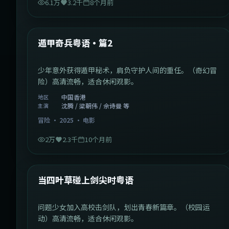
6.1万
3.2千
8个月前
1:10:21
中国香港
最新
遁甲奇兵粤语·篇2
少年意外获得遁甲秘术，肩负守护人间的重任。（奇幻冒
险）高清流畅，适合休闲观影。
中国香港
地区
沈腾 / 梁朝伟 / 佘诗曼 等
主演
冒险
·
2025
·
电影
2万
2.3千
10个月前
1:23:05
中国大陆
最新
当四叶草碰上剑尖时粤语
问题少女加入高校击剑队，划出青春新篇章。（校园运
动）高清流畅，适合休闲观影。