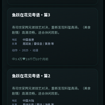
1:02:40
中国香港
最新
鱼跃在花见粤语·篇3
寿司世家两兄弟技艺对决，重新发现料理真谛。（美食
剧情）高清流畅，适合休闲观影。
中国香港
地区
周润发 / 雷佳音 / 黄渤 等
主演
动作
·
2025
·
动漫
3.4万
2.6千
10个月前
1:09:53
中国大陆
最新
鱼跃在花见粤语·篇2
寿司世家两兄弟技艺对决，重新发现料理真谛。（美食
剧情）高清流畅，适合休闲观影。
中国大陆
地区
易烊千玺 / 周迅 / 汤唯 等
主演