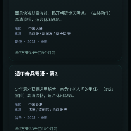
面具侠盗劫富济贫，揭开朝廷惊天阴谋。（古装动作）
高清流畅，适合休闲观影。
中国大陆
地区
佘诗曼 / 周润发 / 章子怡 等
主演
动漫
·
2025
·
电影
7万
3.4千
9个月前
1:10:21
中国香港
最新
遁甲奇兵粤语·篇2
少年意外获得遁甲秘术，肩负守护人间的重任。（奇幻
冒险）高清流畅，适合休闲观影。
中国香港
地区
沈腾 / 梁朝伟 / 佘诗曼 等
主演
冒险
·
2025
·
电影
2万
2.3千
10个月前