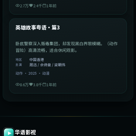
2.7万
2.4千
1年前
2:09:45
中国香港
最新
英雄故事粤语·篇3
卧底警察深入贩毒集团，却发现黑白界限模糊。（动作
冒险）高清流畅，适合休闲观影。
中国香港
地区
周迅 / 佘诗曼 / 梁朝伟
主演
动作
·
2025
·
动漫
8.6万
3.8千
1年前
华语影视