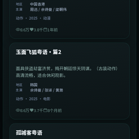
中国香港
地区
周迅 / 佘诗曼 / 梁朝伟
主演
动作
·
2025
·
动漫
8.6万
3.8千
1年前
2:13:08
韩国
热门
玉面飞狐粤语·篇2
面具侠盗劫富济贫，揭开朝廷惊天阴谋。（古装动作）
高清流畅，适合休闲观影。
韩国
地区
佘诗曼 / 张译 / 黄渤
主演
动作
·
2025
·
电影
8.6万
3.7千
8个月前
1:11:10
中国大陆
热门
孤城客粤语