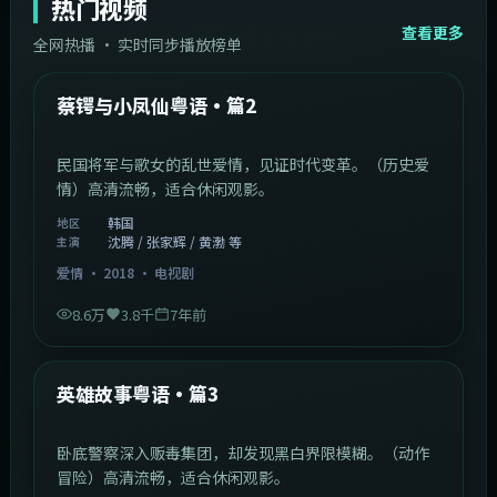
热门视频
查看更多
全网热播 · 实时同步播放榜单
44:14
韩国
热门
蔡锷与小凤仙粤语·篇2
民国将军与歌女的乱世爱情，见证时代变革。（历史爱
情）高清流畅，适合休闲观影。
韩国
地区
沈腾 / 张家辉 / 黄渤 等
主演
爱情
·
2018
·
电视剧
8.6万
3.8千
7年前
2:09:45
中国香港
热门
英雄故事粤语·篇3
卧底警察深入贩毒集团，却发现黑白界限模糊。（动作
冒险）高清流畅，适合休闲观影。