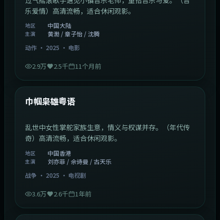
乐爱情）高清流畅，适合休闲观影。
中国大陆
地区
黄渤 / 章子怡 / 沈腾
主演
动作
·
2025
·
电影
2.9万
2.5千
11个月前
1:29:59
中国香港
最新
巾帼枭雄粤语
乱世中女性掌舵家族生意，情义与权谋并存。（年代传
奇）高清流畅，适合休闲观影。
中国香港
地区
刘亦菲 / 佘诗曼 / 古天乐
主演
战争
·
2025
·
电视剧
3.6万
2.6千
1年前
2:01:03
韩国