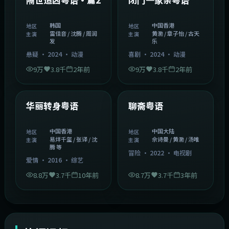
韩国
中国香港
地区
地区
雷佳音 / 沈腾 / 周润
黄渤 / 章子怡 / 古天
主演
主演
发
乐
悬疑
·
2024
·
动漫
喜剧
·
2024
·
动漫
9万
3.8千
2年前
9万
3.8千
2年前
1:27:50
2:02:43
中国香港
中国大陆
精选
精选
华丽转身粤语
聊斋粤语
中国香港
中国大陆
地区
地区
易烊千玺 / 张译 / 沈
佘诗曼 / 黄渤 / 汤唯
主演
主演
腾 等
冒险
·
2022
·
电视剧
爱情
·
2016
·
综艺
8.8万
3.7千
10年前
8.7万
3.7千
3年前