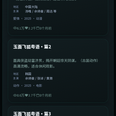
中国大陆
地区
汤唯 / 佘诗曼 / 周迅 等
主演
爱情
·
2025
·
动漫
6.1万
3.2千
8个月前
2:13:08
韩国
最新
玉面飞狐粤语·篇2
面具侠盗劫富济贫，揭开朝廷惊天阴谋。（古装动作）
高清流畅，适合休闲观影。
韩国
地区
佘诗曼 / 张译 / 黄渤
主演
动作
·
2025
·
电影
8.6万
3.7千
8个月前
1:07:39
中国大陆
最新
玉面飞狐粤语·篇3