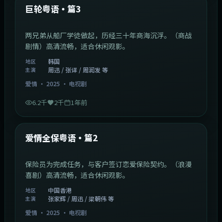
最新
巨轮粤语·篇3
两兄弟从船厂学徒做起，历经三十年商海沉浮。（商战
剧情）高清流畅，适合休闲观影。
韩国
地区
周迅 / 张译 / 周润发 等
主演
爱情
·
2025
·
电视剧
6.2千
2千
1年前
47:04
中国香港
最新
爱情全保粤语·篇2
保险员为完成任务，与客户签订恋爱保险契约。（浪漫
喜剧）高清流畅，适合休闲观影。
中国香港
地区
张家辉 / 周迅 / 梁朝伟 等
主演
爱情
·
2025
·
电视剧