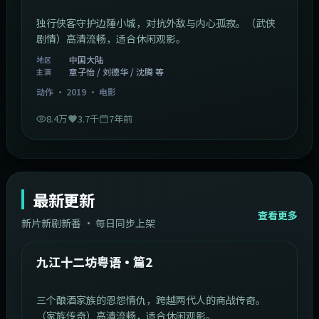
独行侠客守护边陲小城，对抗外敌与内心孤寂。（武侠
剧情）高清流畅，适合休闲观影。
中国大陆
地区
章子怡 / 刘德华 / 沈腾 等
主演
动作
·
2019
·
电影
8.4万
3.7千
7年前
最新更新
查看更多
新片新剧新番 · 每日同步上架
1:20:26
中国大陆
最新
九江十二坊粤语·篇2
三个酿酒家族的恩怨情仇，跨越两代人的商战传奇。
（家族传奇）高清流畅，适合休闲观影。