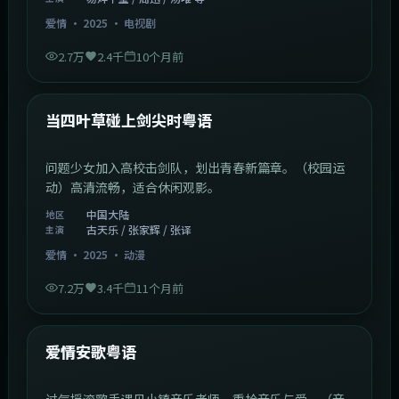
爱情
·
2025
·
电视剧
2.7万
2.4千
10个月前
1:23:05
中国大陆
最新
当四叶草碰上剑尖时粤语
问题少女加入高校击剑队，划出青春新篇章。（校园运
动）高清流畅，适合休闲观影。
中国大陆
地区
古天乐 / 张家辉 / 张译
主演
爱情
·
2025
·
动漫
7.2万
3.4千
11个月前
1:46:58
中国大陆
最新
爱情安歌粤语
过气摇滚歌手遇见小镇音乐老师，重拾音乐与爱。（音