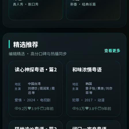
真人秀 · 脱口秀
新番 · 经典长篇
精选推荐
查看更多
编辑精选 · 高分口碑与热播同步
1:54:36
2:08:51
中国台湾
韩国
精选
精选
读心神探粤语·篇2
和味浓情粤语
中国台湾
韩国
地区
地区
刘德华 / 周润发 / 周
章子怡 / 黄渤 / 刘亦
主演
主演
迅 等
菲 等
爱情
·
2024
·
电视剧
犯罪
·
2017
·
动漫
9.2万
3.9千
2年前
9.1万
3.8千
9年前
2:05:21
1:06:37
韩国
中国香港
精选
精选
隔世追凶粤语·篇2
闭门一家亲粤语