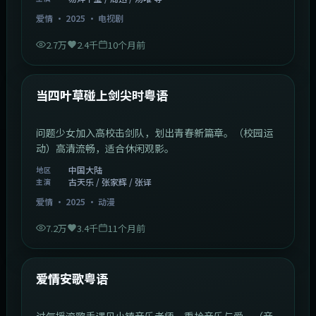
爱情
·
2025
·
电视剧
2.7万
2.4千
10个月前
1:23:05
中国大陆
最新
当四叶草碰上剑尖时粤语
问题少女加入高校击剑队，划出青春新篇章。（校园运
动）高清流畅，适合休闲观影。
中国大陆
地区
古天乐 / 张家辉 / 张译
主演
爱情
·
2025
·
动漫
7.2万
3.4千
11个月前
1:46:58
中国大陆
最新
爱情安歌粤语
过气摇滚歌手遇见小镇音乐老师，重拾音乐与爱。（音