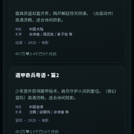
面具侠盗劫富济贫，揭开朝廷惊天阴谋。（古装动作）
高清流畅，适合休闲观影。
中国大陆
地区
佘诗曼 / 周润发 / 章子怡 等
主演
动漫
·
2025
·
电影
7万
3.4千
9个月前
1:10:21
中国香港
最新
遁甲奇兵粤语·篇2
少年意外获得遁甲秘术，肩负守护人间的重任。（奇幻
冒险）高清流畅，适合休闲观影。
中国香港
地区
沈腾 / 梁朝伟 / 佘诗曼 等
主演
冒险
·
2025
·
电影
2万
2.3千
10个月前