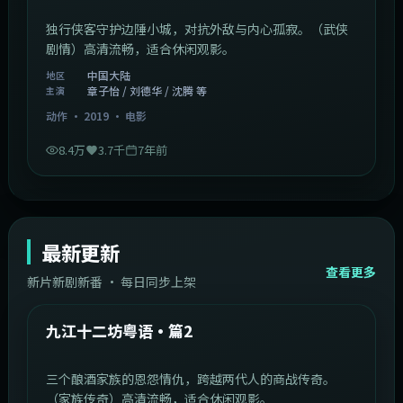
独行侠客守护边陲小城，对抗外敌与内心孤寂。（武侠
剧情）高清流畅，适合休闲观影。
中国大陆
地区
章子怡 / 刘德华 / 沈腾 等
主演
动作
·
2019
·
电影
8.4万
3.7千
7年前
最新更新
查看更多
新片新剧新番 · 每日同步上架
1:20:26
中国大陆
最新
九江十二坊粤语·篇2
三个酿酒家族的恩怨情仇，跨越两代人的商战传奇。
（家族传奇）高清流畅，适合休闲观影。