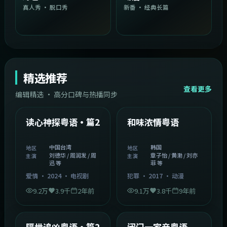
真人秀 · 脱口秀
新番 · 经典长篇
精选推荐
查看更多
编辑精选 · 高分口碑与热播同步
1:54:36
2:08:51
中国台湾
韩国
精选
精选
读心神探粤语·篇2
和味浓情粤语
中国台湾
韩国
地区
地区
刘德华 / 周润发 / 周
章子怡 / 黄渤 / 刘亦
主演
主演
迅 等
菲 等
爱情
·
2024
·
电视剧
犯罪
·
2017
·
动漫
9.2万
3.9千
2年前
9.1万
3.8千
9年前
2:05:21
1:06:37
韩国
中国香港
精选
精选
隔世追凶粤语·篇2
闭门一家亲粤语