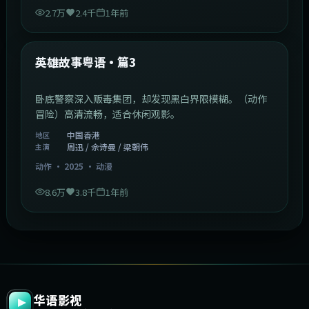
2.7万
2.4千
1年前
2:09:45
中国香港
最新
英雄故事粤语·篇3
卧底警察深入贩毒集团，却发现黑白界限模糊。（动作
冒险）高清流畅，适合休闲观影。
中国香港
地区
周迅 / 佘诗曼 / 梁朝伟
主演
动作
·
2025
·
动漫
8.6万
3.8千
1年前
华语影视