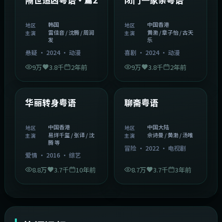
韩国
中国香港
地区
地区
雷佳音 / 沈腾 / 周润
黄渤 / 章子怡 / 古天
主演
主演
发
乐
悬疑
·
2024
·
动漫
喜剧
·
2024
·
动漫
9万
3.8千
2年前
9万
3.8千
2年前
1:27:50
2:02:43
中国香港
中国大陆
精选
精选
华丽转身粤语
聊斋粤语
中国香港
中国大陆
地区
地区
易烊千玺 / 张译 / 沈
佘诗曼 / 黄渤 / 汤唯
主演
主演
腾 等
冒险
·
2022
·
电视剧
爱情
·
2016
·
综艺
8.8万
3.7千
10年前
8.7万
3.7千
3年前