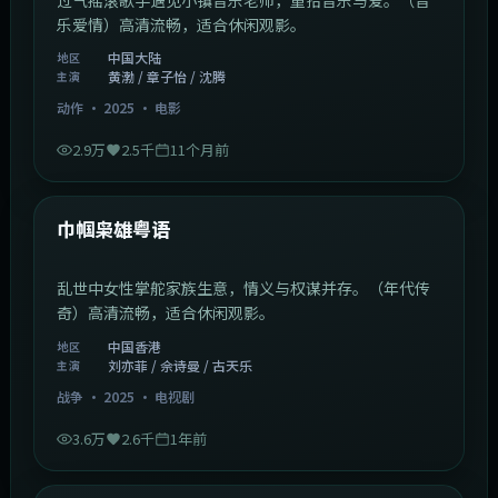
乐爱情）高清流畅，适合休闲观影。
中国大陆
地区
黄渤 / 章子怡 / 沈腾
主演
动作
·
2025
·
电影
2.9万
2.5千
11个月前
1:29:59
中国香港
最新
巾帼枭雄粤语
乱世中女性掌舵家族生意，情义与权谋并存。（年代传
奇）高清流畅，适合休闲观影。
中国香港
地区
刘亦菲 / 佘诗曼 / 古天乐
主演
战争
·
2025
·
电视剧
3.6万
2.6千
1年前
2:01:03
韩国