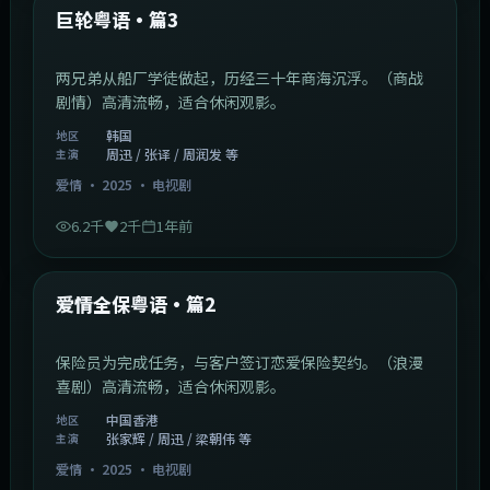
最新
巨轮粤语·篇3
两兄弟从船厂学徒做起，历经三十年商海沉浮。（商战
剧情）高清流畅，适合休闲观影。
韩国
地区
周迅 / 张译 / 周润发 等
主演
爱情
·
2025
·
电视剧
6.2千
2千
1年前
47:04
中国香港
最新
爱情全保粤语·篇2
保险员为完成任务，与客户签订恋爱保险契约。（浪漫
喜剧）高清流畅，适合休闲观影。
中国香港
地区
张家辉 / 周迅 / 梁朝伟 等
主演
爱情
·
2025
·
电视剧