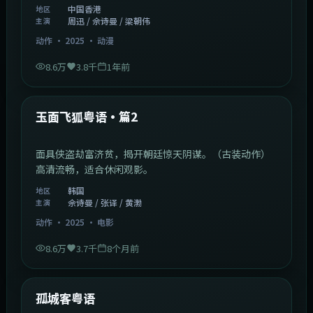
中国香港
地区
周迅 / 佘诗曼 / 梁朝伟
主演
动作
·
2025
·
动漫
8.6万
3.8千
1年前
2:13:08
韩国
热门
玉面飞狐粤语·篇2
面具侠盗劫富济贫，揭开朝廷惊天阴谋。（古装动作）
高清流畅，适合休闲观影。
韩国
地区
佘诗曼 / 张译 / 黄渤
主演
动作
·
2025
·
电影
8.6万
3.7千
8个月前
1:11:10
中国大陆
热门
孤城客粤语