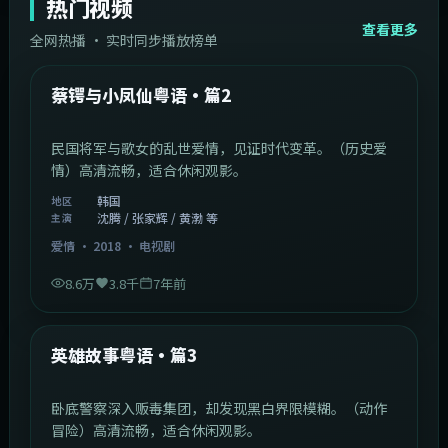
热门视频
查看更多
全网热播 · 实时同步播放榜单
44:14
韩国
热门
蔡锷与小凤仙粤语·篇2
民国将军与歌女的乱世爱情，见证时代变革。（历史爱
情）高清流畅，适合休闲观影。
韩国
地区
沈腾 / 张家辉 / 黄渤 等
主演
爱情
·
2018
·
电视剧
8.6万
3.8千
7年前
2:09:45
中国香港
热门
英雄故事粤语·篇3
卧底警察深入贩毒集团，却发现黑白界限模糊。（动作
冒险）高清流畅，适合休闲观影。