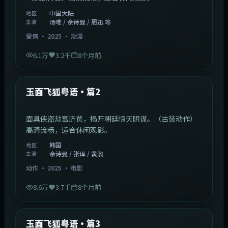
中国大陆
地区
汤唯 / 佘诗曼 / 周迅 等
主演
爱情
·
2025
·
动漫
6.1万
3.2千
8个月前
2:13:08
韩国
最新
玉面飞狐粤语·篇2
面具侠盗劫富济贫，揭开朝廷惊天阴谋。（古装动作）
高清流畅，适合休闲观影。
韩国
地区
佘诗曼 / 张译 / 黄渤
主演
动作
·
2025
·
电影
8.6万
3.7千
8个月前
1:07:39
中国大陆
最新
玉面飞狐粤语·篇3