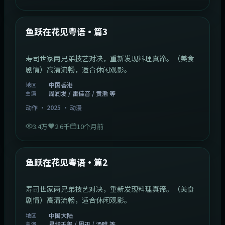
1:02:40
中国香港
最新
鱼跃在花见粤语·篇3
寿司世家两兄弟技艺对决，重新发现料理真谛。（美食
剧情）高清流畅，适合休闲观影。
中国香港
地区
周润发 / 雷佳音 / 黄渤 等
主演
动作
·
2025
·
动漫
3.4万
2.6千
10个月前
1:09:53
中国大陆
最新
鱼跃在花见粤语·篇2
寿司世家两兄弟技艺对决，重新发现料理真谛。（美食
剧情）高清流畅，适合休闲观影。
中国大陆
地区
易烊千玺 / 周迅 / 汤唯 等
主演